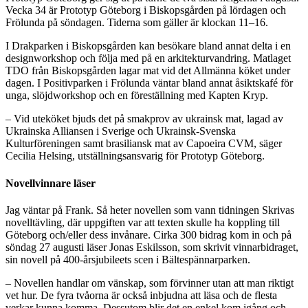
Vecka 34 är Prototyp Göteborg i Biskopsgården på lördagen och
Frölunda på söndagen. Tiderna som gäller är klockan 11–16.
I Drakparken i Biskopsgården kan besökare bland annat delta i en
designworkshop och följa med på en arkitekturvandring. Matlaget
TDO från Biskopsgården lagar mat vid det Allmänna köket under
dagen. I Positivparken i Frölunda väntar bland annat åsiktskafé för
unga, slöjdworkshop och en föreställning med Kapten Kryp.
– Vid uteköket bjuds det på smakprov av ukrainsk mat, lagad av
Ukrainska Alliansen i Sverige och Ukrainsk-Svenska
Kulturföreningen samt brasiliansk mat av Capoeira CVM, säger
Cecilia Helsing, utställningsansvarig för Prototyp Göteborg.
Novellvinnare läser
Jag väntar på Frank. Så heter novellen som vann tidningen Skrivas
novelltävling, där uppgiften var att texten skulle ha koppling till
Göteborg och/eller dess invånare. Cirka 300 bidrag kom in och på
söndag 27 augusti läser Jonas Eskilsson, som skrivit vinnarbidraget,
sin novell på 400-årsjubileets scen i Bältespännarparken.
– Novellen handlar om vänskap, som förvinner utan att man riktigt
vet hur. De fyra tvåorna är också inbjudna att läsa och de flesta
verkar kunna komma. Dessutom blir det en enkel kom igång och