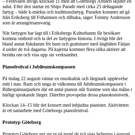
– Festivalen invigs klockan 11 med att Göteborgs Artilleri skjuter en
salut. Efter den startar en Ships Parade med cirka 25 deltagande
fartyg – både k-märkta och traditionsfartyg. Paraden kommer att gå
från Eriksberg till Frihamnen och tillbaka, säger Tommy Andersson
som är arrangörsansvarig.
När fartygen har lagt till i Eriksbergs Kulturhamn får besökare
komma ombord och ta del av fartygens historia. I övrigt blir det
bland annat fiskdamm för barn och gratisturer med ångbåten Färjan
4 under de två dagarna. På kajerna kommer flera olika aktörer att
berätta om och visa upp sin verksamhet.
Pianofestival i Jubileumskompassen
På tisdag 22 augusti väntar en musikalisk och färgstark upplevelse
mitt i stan. Barn och unga är välkomna till Jubileumskompassen i
Bältespännarparken där ett antal pianon står framme som ska målas i
härligt sprakande färger. Därefter provspelas dessa pianokonstverk.
Klockan 14–15 blir det konsert med inbjudna pianister. Aktiviteten
är ett samarbete med Göteborgs pianofestival.
Prototyp Göteborg
Prototyp Göteborg ger sig ut på turné de två sista helgerna i augusti.