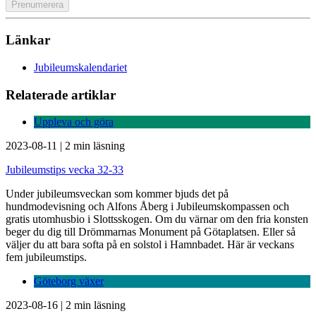
Länkar
Jubileumskalendariet
Relaterade artiklar
Uppleva och göra
2023-08-11
|
2 min läsning
Jubileumstips vecka 32-33
Under jubileumsveckan som kommer bjuds det på
hundmodevisning och Alfons Åberg i Jubileumskompassen och
gratis utomhusbio i Slottsskogen. Om du värnar om den fria konsten
beger du dig till Drömmarnas Monument på Götaplatsen. Eller så
väljer du att bara softa på en solstol i Hamnbadet. Här är veckans
fem jubileumstips.
Göteborg växer
2023-08-16
|
2 min läsning