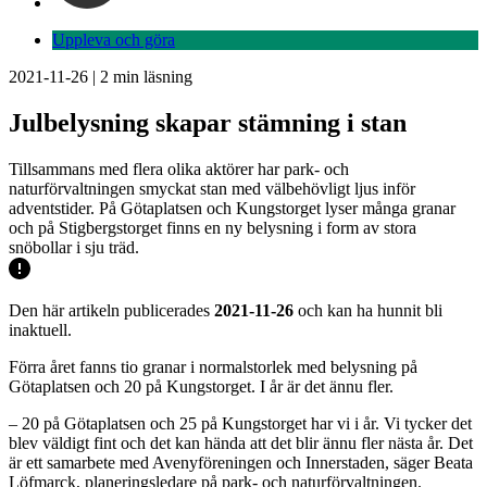
Uppleva och göra
2021-11-26
|
2
min läsning
Julbelysning skapar stämning i stan
Tillsammans med flera olika aktörer har park- och
naturförvaltningen smyckat stan med välbehövligt ljus inför
adventstider. På Götaplatsen och Kungstorget lyser många granar
och på Stigbergstorget finns en ny belysning i form av stora
snöbollar i sju träd.
Den här artikeln publicerades
2021-11-26
och kan ha hunnit bli
inaktuell.
Förra året fanns tio granar i normalstorlek med belysning på
Götaplatsen och 20 på Kungstorget. I år är det ännu fler.
– 20 på Götaplatsen och 25 på Kungstorget har vi i år. Vi tycker det
blev väldigt fint och det kan hända att det blir ännu fler nästa år. Det
är ett samarbete med Avenyföreningen och Innerstaden, säger Beata
Löfmarck, planeringsledare på park- och naturförvaltningen.