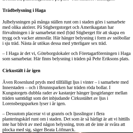
Trädbelysning i Haga
Julbelysningen på många ställen runt om i staden görs i samarbete
med olika aktörer. På Stigbergstorget och Amerikagatan har
förvaltningen i år samarbetat med (b)id Stigberget för att skapa en
trygg och vacker atmosfär. Här hänger belysning i form av snöbollar
i sju träd. Nästa år utökas dessa med ytterligare sex träd.
– I Haga är det vi, Göteborgslokaler och Företagarföreningen i Haga
som samarbetar. Här finns belysning i träden på Pehr Eriksons plats.
Cirkustält i år igen
Även Rosenlund pryds med tillfälligt ljus i vinter – i samarbete med
Innerstaden – och i Brunnsparken har träden röda bollar. I
Kungstorgets dubbla rader av kastanjer hänger ljusgirlanger mellan
träden samtidigt som det inbjudande Cirkustältet av ljus i
Lorensbergsparken lyser i år igen.
– Dessutom placerar vi ut granris och ljusslingor i flera
planteringskärl runt om i staden. Det som är så härligt är att vi hittills
inte har blivit av med någon belysning, trots att de inte är svåra att
plocka med sig, säger Beata Löfmarck.