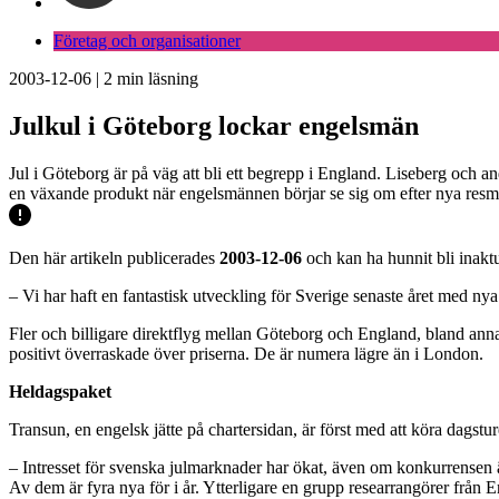
Företag och organisationer
2003-12-06
|
2
min läsning
Julkul i Göteborg lockar engelsmän
Jul i Göteborg är på väg att bli ett begrepp i England. Liseberg och a
en växande produkt när engelsmännen börjar se sig om efter nya resmål
Den här artikeln publicerades
2003-12-06
och kan ha hunnit bli inaktu
– Vi har haft en fantastisk utveckling för Sverige senaste året med n
Fler och billigare direktflyg mellan Göteborg och England, bland anna
positivt överraskade över priserna. De är numera lägre än i London.
Heldagspaket
Transun, en engelsk jätte på chartersidan, är först med att köra dagstur
– Intresset för svenska julmarknader har ökat, även om konkurrensen är
Av dem är fyra nya för i år. Ytterligare en grupp researrangörer från 