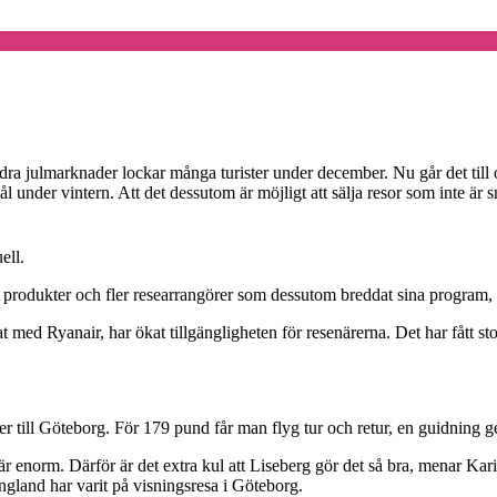
ndra julmarknader lockar många turister under december. Nu går det till 
 under vintern. Att det dessutom är möjligt att sälja resor som inte är
ell.
ya produkter och fler researrangörer som dessutom breddat sina program,
t med Ryanair, har ökat tillgängligheten för resenärerna. Det har fått 
er till Göteborg. För 179 pund får man flyg tur och retur, en guidning ge
 enorm. Därför är det extra kul att Liseberg gör det så bra, menar Karin
England har varit på visningsresa i Göteborg.