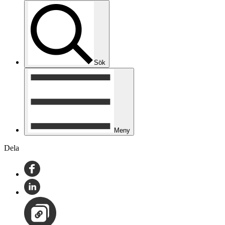
Sök
Meny
Dela