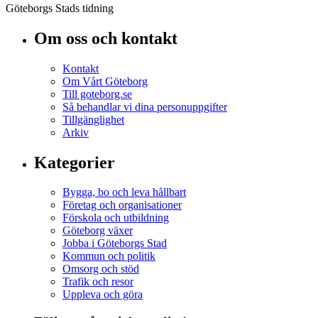
Göteborgs Stads tidning
Om oss och kontakt
Kontakt
Om Vårt Göteborg
Till goteborg.se
Så behandlar vi dina personuppgifter
Tillgänglighet
Arkiv
Kategorier
Bygga, bo och leva hållbart
Företag och organisationer
Förskola och utbildning
Göteborg växer
Jobba i Göteborgs Stad
Kommun och politik
Omsorg och stöd
Trafik och resor
Uppleva och göra