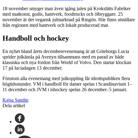
18 november smyger man även igång julen på Krokslätts Fabriker
med matkonst, godis, hantverk, foodtrucks och ölbryggare. 25
november är det vegansk julmarknad på Ringön. Här finns utställare
från regionen med hantverk och lokalt producerad mat.
Handboll och hockey
En nyhet bland årets decemberevenemang är att Göteborgs Lucia
sprider julkänsla på Avenyn tillsammans med en parad av både
klassiska och nya fordon från World of Volvo. Den startar klockan
17 på luciadagen 13 december.
Förutom alla evenemang med julkoppling får idrottspubliken flera
högtidsstunder. VM i handboll för damer spelas i Scandinavium 1–
11 december och JVM i ishockey spelas 26 december–5 januari.
Kajsa Sandin
Dela artikel