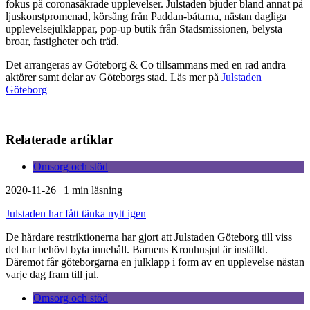
fokus på coronasäkrade upplevelser. Julstaden bjuder bland annat på
ljuskonstpromenad, körsång från Paddan-båtarna, nästan dagliga
upplevelsejulklappar, pop-up butik från Stadsmissionen, belysta
broar, fastigheter och träd.
Det arrangeras av Göteborg & Co tillsammans med en rad andra
aktörer samt delar av Göteborgs stad. Läs mer på
Julstaden
Göteborg
Relaterade artiklar
Omsorg och stöd
2020-11-26
|
1 min läsning
Julstaden har fått tänka nytt igen
De hårdare restriktionerna har gjort att Julstaden Göteborg till viss
del har behövt byta innehåll. Barnens Kronhusjul är inställd.
Däremot får göteborgarna en julklapp i form av en upplevelse nästan
varje dag fram till jul.
Omsorg och stöd