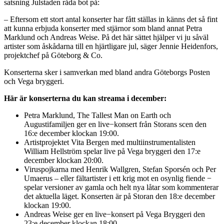
satsning Julstaden råda bot på:
– Eftersom ett stort antal konserter har fått ställas in känns det så fint
att kunna erbjuda konserter med stjärnor som bland annat Petra
Marklund och Andreas Weise. På det här sättet hjälper vi ju såväl
artister som åskådarna till en hjärtligare jul, säger Jennie Heidenfors,
projektchef på Göteborg & Co.
Konserterna sker i samverkan med bland andra Göteborgs Posten
och Vega bryggeri.
Här är konserterna du kan streama i december:
Petra Marklund, The Tallest Man on Earth och
Augustifamiljen ger en live−konsert från Storans scen den
16:e december klockan 19:00.
Artistprojektet Vita Bergen med multiinstrumentalisten
William Hellström spelar live på Vega bryggeri den 17:e
december klockan 20:00.
Viruspojkarna med Henrik Wallgren, Stefan Sporsén och Per
Umaerus – eller fältartister i ett krig mot en osynlig fiende −
spelar versioner av gamla och helt nya låtar som kommenterar
det aktuella läget. Konserten är på Storan den 18:e december
klockan 19:00.
Andreas Weise ger en live−konsert på Vega Bryggeri den
23:e december klockan 18:00.