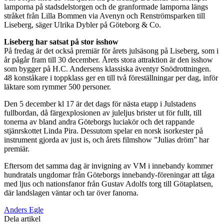
lamporna på stadsdelstorgen och de granformade lamporna längs
stråket från Lilla Bommen via Avenyn och Renströmsparken till
Liseberg, säger Ulrika Dybler på Göteborg & Co.
Liseberg har satsat på stor isshow
På fredag är det också premiär för årets julsäsong på Liseberg, som i
år pågår fram till 30 december. Årets stora attraktion är den isshow
som bygger på H.C. Andersens klassiska äventyr Snödrottningen.
48 konståkare i toppklass ger en till två föreställningar per dag, inför
läktare som rymmer 500 personer.
Den 5 december kl 17 är det dags för nästa etapp i Julstadens
fullbordan, då färgexplosionen av juleljus brister ut för fullt, till
tonerna av bland andra Göteborgs luciakör och det rappande
stjänrskottet Linda Pira. Dessutom spelar en norsk isorkester på
instrument gjorda av just is, och årets filmshow ”Julias dröm” har
premiär.
Eftersom det samma dag är invigning av VM i innebandy kommer
hundratals ungdomar från Göteborgs innebandy-föreningar att tåga
med ljus och nationsfanor från Gustav Adolfs torg till Götaplatsen,
där landslagen väntar och tar över fanorna.
Anders Egle
Dela artikel