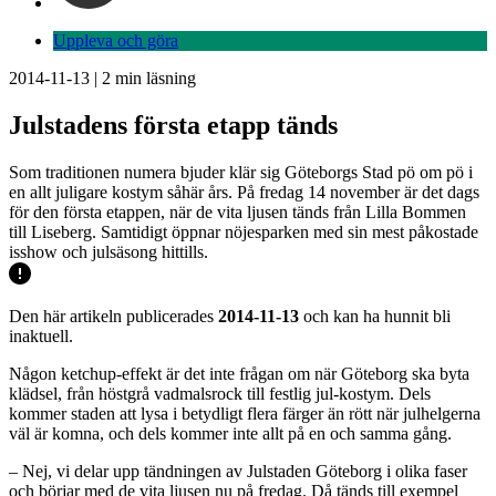
Uppleva och göra
2014-11-13
|
2
min läsning
Julstadens första etapp tänds
Som traditionen numera bjuder klär sig Göteborgs Stad pö om pö i
en allt juligare kostym såhär års. På fredag 14 november är det dags
för den första etappen, när de vita ljusen tänds från Lilla Bommen
till Liseberg. Samtidigt öppnar nöjesparken med sin mest påkostade
isshow och julsäsong hittills.
Den här artikeln publicerades
2014-11-13
och kan ha hunnit bli
inaktuell.
Någon ketchup-effekt är det inte frågan om när Göteborg ska byta
klädsel, från höstgrå vadmalsrock till festlig jul-kostym. Dels
kommer staden att lysa i betydligt flera färger än rött när julhelgerna
väl är komna, och dels kommer inte allt på en och samma gång.
– Nej, vi delar upp tändningen av Julstaden Göteborg i olika faser
och börjar med de vita ljusen nu på fredag. Då tänds till exempel