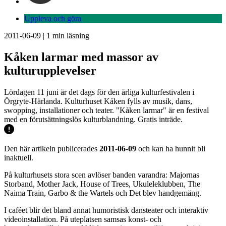
Uppleva och göra
2011-06-09
|
1
min läsning
Kåken larmar med massor av
kulturupplevelser
Lördagen 11 juni är det dags för den årliga kulturfestivalen i
Örgryte-Härlanda. Kulturhuset Kåken fylls av musik, dans,
swopping, installationer och teater. "Kåken larmar" är en festival
med en förutsättningslös kulturblandning. Gratis inträde.
Den här artikeln publicerades
2011-06-09
och kan ha hunnit bli
inaktuell.
På kulturhusets stora scen avlöser banden varandra: Majornas
Storband, Mother Jack, House of Trees, Ukuleleklubben, The
Naima Train, Garbo & the Wartels och Det blev handgemäng.
I caféet blir det bland annat humoristisk dansteater och interaktiv
videoinstallation. På uteplatsen samsas konst- och