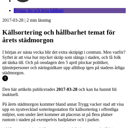
Bygga, bo och leva hållbart
2017-03-28
|
2
min läsning
Källsortering och hållbarhet temat för
årets städmorgon
I början av nästa vecka blir det extra skräpigt i centrum. Men varför?
Syftet är att visa hur mycket skräp som slängs i staden, och få folk
att tänka till. Och på onsdagen den 5 april plockar politiker,
tjänstepersoner och näringsidkare upp alltihop igen på stadens årliga
städmorgon.
Den här artikeln publicerades
2017-03-28
och kan ha hunnit bli
inaktuell.
På årets städmorgon kommer bland annat Trygg vacker stad att visa
upp en nyutvecklad sorteringsstation för källsortering i offentliga
miljöer, som under året kommer att placeras ut på flera platser
runtom i staden på exempelvis badplatser och i parker.