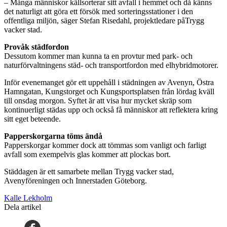
– Många människor källsorterar sitt avfall i hemmet och då känns
det naturligt att göra ett försök med sorteringsstationer i den
offentliga miljön, säger Stefan Risedahl, projektledare påTrygg
vacker stad.
Provåk städfordon
Dessutom kommer man kunna ta en provtur med park- och
naturförvaltningens städ- och transportfordon med elhybridmotorer.
Inför evenemanget gör ett uppehåll i städningen av Avenyn, Östra
Hamngatan, Kungstorget och Kungsportsplatsen från lördag kväll
till onsdag morgon. Syftet är att visa hur mycket skräp som
kontinuerligt städas upp och också få människor att reflektera kring
sitt eget beteende.
Papperskorgarna töms ändå
Papperskorgar kommer dock att tömmas som vanligt och farligt
avfall som exempelvis glas kommer att plockas bort.
Städdagen är ett samarbete mellan Trygg vacker stad,
Avenyföreningen och Innerstaden Göteborg.
Kalle Lekholm
Dela artikel