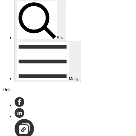
Sök
Meny
Dela