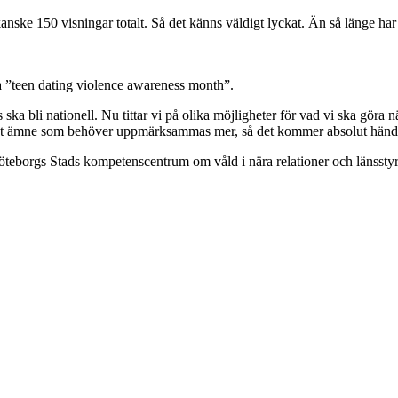
anske 150 visningar totalt. Så det känns väldigt lyckat. Än så länge har v
a ”teen dating violence awareness month”.
 ska bli nationell. Nu tittar vi på olika möjligheter för vad vi ska göra 
 viktigt ämne som behöver uppmärksammas mer, så det kommer absolut händ
teborgs Stads kompetenscentrum om våld i nära relationer och länsstyr