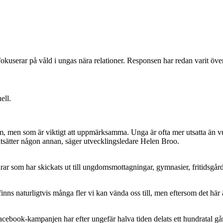
serar på våld i ungas nära relationer. Responsen har redan varit över fö
ell.
 om, men som är viktigt att uppmärksamma. Unga är ofta mer utsatta än vu
tsätter någon annan, säger utvecklingsledare Helen Broo.
drar som har skickats ut till ungdomsmottagningar, gymnasier, fritids
ns naturligtvis många fler vi kan vända oss till, men eftersom det här är
facebook-kampanjen har efter ungefär halva tiden delats ett hundratal gå