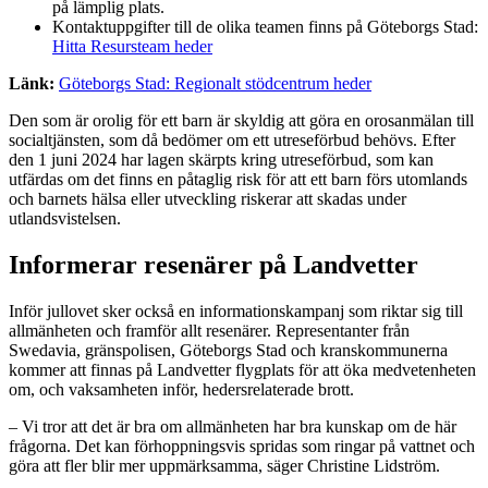
på lämplig plats.
Kontaktuppgifter till de olika teamen finns på Göteborgs Stad:
Hitta Resursteam heder
Länk:
Göteborgs Stad: Regionalt stödcentrum heder
Den som är orolig för ett barn är skyldig att göra en orosanmälan till
socialtjänsten, som då bedömer om ett utreseförbud behövs. Efter
den 1 juni 2024 har lagen skärpts kring utreseförbud, som kan
utfärdas om det finns en påtaglig risk för att ett barn förs utomlands
och barnets hälsa eller utveckling riskerar att skadas under
utlandsvistelsen.
Informerar resenärer på Landvetter
Inför jullovet sker också en informationskampanj som riktar sig till
allmänheten och framför allt resenärer. Representanter från
Swedavia, gränspolisen, Göteborgs Stad och kranskommunerna
kommer att finnas på Landvetter flygplats för att öka medvetenheten
om, och vaksamheten inför, hedersrelaterade brott.
– Vi tror att det är bra om allmänheten har bra kunskap om de här
frågorna. Det kan förhoppningsvis spridas som ringar på vattnet och
göra att fler blir mer uppmärksamma, säger Christine Lidström.