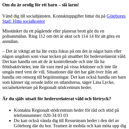
Om du är orolig för ett barn – slå larm!
Vänd dig till socialtjänsten. Kontaktuppgifter hittar du på
Göteborgs
Stad: Hitta socialkontor
Misstänker du ett pågående eller planerat brott gör du en
polisanmälan. Ring 112 om det är akut och 114 14 för att göra en
anmälan.
– Det är viktigt att ha lite extra fokus på om det är något barn eller
någon ungdom som visar tecken på utsatthet för hedersrelaterat våld.
Det kan handla om att de är kontrollerade och inte får ha
fritidsaktiviteter, inte får vara med på vissa lektioner och inte får
umgås med vem de vill. Situationer där det har gått över från att
handla om omsorg till begränsningar. Det kan också handla om barn
som känner sig oroade inför en utlandsresa, säger Lina Lycke,
socialsekreterare på Regionalt stödcentrum heder.
Är du själv utsatt för hedersrelaterat våld och förtryck?
Kontakta Regionalt stödcentrum heder för råd och stöd på
telefonnummer: 020-34 03 03
Du kan också vända dig till Resursteam heder i den del av
Göteborg där du bor. Teamen är mobila och kan möta upp dig