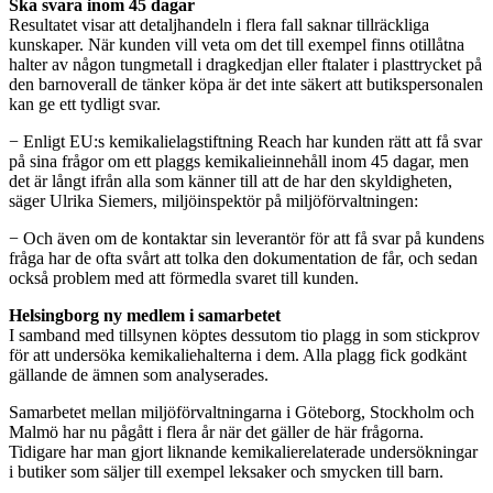
Ska svara inom 45 dagar
Resultatet visar att detaljhandeln i flera fall saknar tillräckliga
kunskaper. När kunden vill veta om det till exempel finns otillåtna
halter av någon tungmetall i dragkedjan eller ftalater i plasttrycket på
den barnoverall de tänker köpa är det inte säkert att butikspersonalen
kan ge ett tydligt svar.
− Enligt EU:s kemikalielagstiftning Reach har kunden rätt att få svar
på sina frågor om ett plaggs kemikalieinnehåll inom 45 dagar, men
det är långt ifrån alla som känner till att de har den skyldigheten,
säger Ulrika Siemers, miljöinspektör på miljöförvaltningen:
− Och även om de kontaktar sin leverantör för att få svar på kundens
fråga har de ofta svårt att tolka den dokumentation de får, och sedan
också problem med att förmedla svaret till kunden.
Helsingborg ny medlem i samarbetet
I samband med tillsynen köptes dessutom tio plagg in som stickprov
för att undersöka kemikaliehalterna i dem. Alla plagg fick godkänt
gällande de ämnen som analyserades.
Samarbetet mellan miljöförvaltningarna i Göteborg, Stockholm och
Malmö har nu pågått i flera år när det gäller de här frågorna.
Tidigare har man gjort liknande kemikalierelaterade undersökningar
i butiker som säljer till exempel leksaker och smycken till barn.