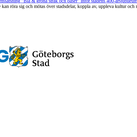
mssatsning ”Blå & gröna stråk och oaser” inför stadens 400-årsjubileu
an röra sig och mötas över stadsdelar, koppla av, uppleva kultur och n