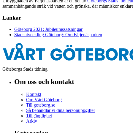
Utbyggnaden av Färjenäsparken är en del av
Göteborgs Stads jubileu
sammanhängande stråk vid vatten och grönska, där människor enklare k
Länkar
Göteborg 2021: Jubileumssatsningar
Stadsutveckling Göteborg: Om Färjenäsparken
Göteborgs Stads tidning
Om oss och kontakt
Kontakt
Om Vårt Göteborg
Till goteborg.se
Så behandlar vi dina personuppgifter
Tillgänglighet
Arkiv