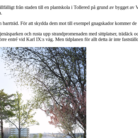
 tillfälligt från staden till en plantskola i Tollered på grund av bygget
n.
 barrträd. För att skydda dem mot till exempel gnagskador kommer de delv
t Färjenäsparken och rusta upp strandpromenaden med sittplatser, trädäc
re entré vid Karl IX:s väg. Men tidplanen för allt detta är inte fastställ