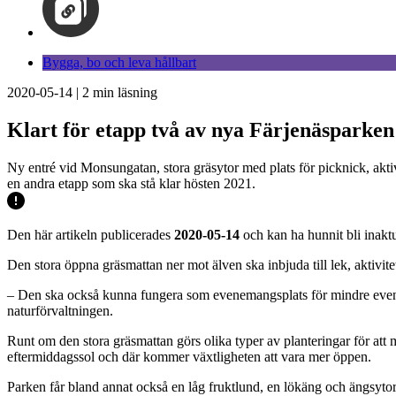
Bygga, bo och leva hållbart
2020-05-14
|
2
min läsning
Klart för etapp två av nya Färjenäsparken
Ny entré vid Monsungatan, stora gräsytor med plats för picknick, akti
en andra etapp som ska stå klar hösten 2021.
Den här artikeln publicerades
2020-05-14
och kan ha hunnit bli inaktu
Den stora öppna gräsmattan ner mot älven ska inbjuda till lek, aktivite
– Den ska också kunna fungera som evenemangsplats för mindre even
naturförvaltningen.
Runt om den stora gräsmattan görs olika typer av planteringar för att
eftermiddagssol och där kommer växtligheten att vara mer öppen.
Parken får bland annat också en låg fruktlund, en lökäng och ängsyt