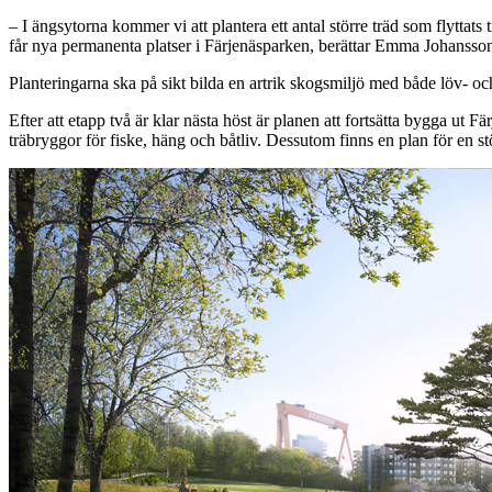
– I ängsytorna kommer vi att plantera ett antal större träd som flyttats
får nya permanenta platser i Färjenäsparken, berättar Emma Johansso
Planteringarna ska på sikt bilda en artrik skogsmiljö med både löv- och
Efter att etapp två är klar nästa höst är planen att fortsätta bygga u
träbryggor för fiske, häng och båtliv. Dessutom finns en plan för en stör