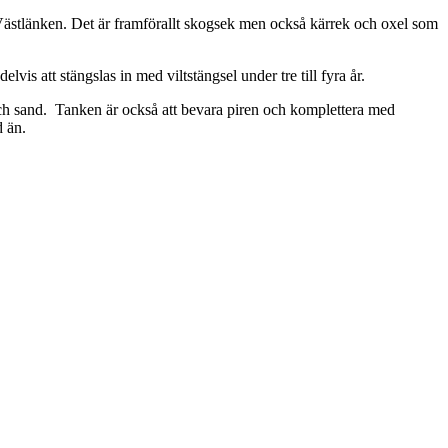
 av Västlänken. Det är framförallt skogsek men också kärrek och oxel som
is att stängslas in med viltstängsel under tre till fyra år.
k och sand. Tanken är också att bevara piren och komplettera med
d än.