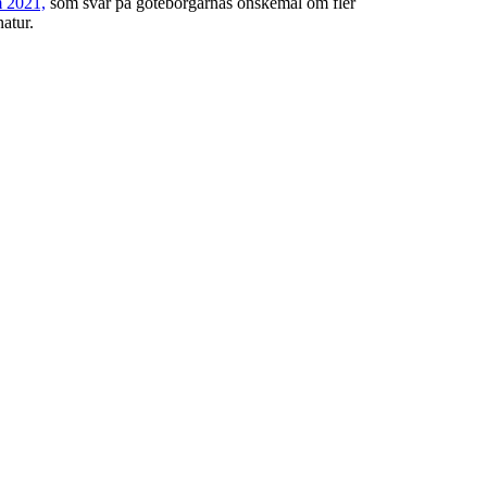
m 2021,
som svar på göteborgarnas önskemål om fler
atur.