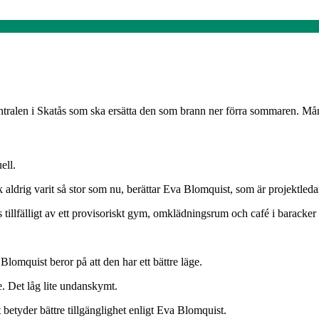
ralen i Skatås som ska ersätta den som brann ner förra sommaren. Må
ell.
folk aldrig varit så stor som nu, berättar Eva Blomquist, som är projektle
tillfälligt av ett provisoriskt gym, omklädningsrum och café i baracke
Blomquist beror på att den har ett bättre läge.
e. Det låg lite undanskymt.
etyder bättre tillgänglighet enligt Eva Blomquist.