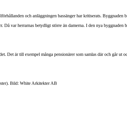
rhållanden och anläggningen bassänger har kritiserats. Byggnaden blir 
r. Då var herrarnas betydligt större än damerna. I den nya byggnaden blir
et. Det är till exempel många pensionärer som samlas där och går ut och
ster). Bild: White Arkitekter AB