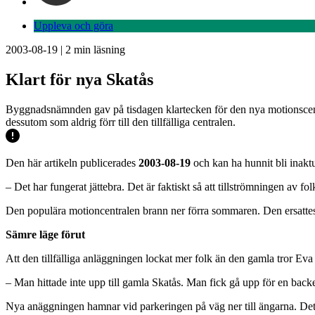
Uppleva och göra
2003-08-19
|
2
min läsning
Klart för nya Skatås
Byggnadsnämnden gav på tisdagen klartecken för den nya motionscent
dessutom som aldrig förr till den tillfälliga centralen.
Den här artikeln publicerades
2003-08-19
och kan ha hunnit bli inaktu
– Det har fungerat jättebra. Det är faktiskt så att tillströmningen av 
Den populära motioncentralen brann ner förra sommaren. Den ersattes 
Sämre läge förut
Att den tillfälliga anläggningen lockat mer folk än den gamla tror Eva 
– Man hittade inte upp till gamla Skatås. Man fick gå upp för en back
Nya anäggningen hamnar vid parkeringen på väg ner till ängarna. Det b