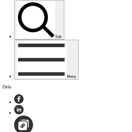
Sök
Meny
Dela