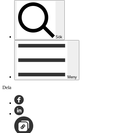
Sök
Meny
Dela