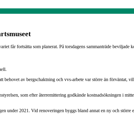
artsmuseet
variet får fortsätta som planerat. På torsdagens sammanträde beviljad
ell.
t behovet av bergschaktning och vvs-arbete var större än förväntat, vi
nstyrelsen, som efter återremittering godkände kostnadsökningen i mit
en under 2021. Vid renoveringen byggs bland annat en ny och större e