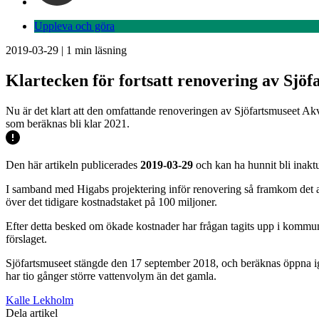
Uppleva och göra
2019-03-29
|
1
min läsning
Klartecken för fortsatt renovering av Sjöf
Nu är det klart att den omfattande renoveringen av Sjöfartsmuseet Ak
som beräknas bli klar 2021.
Den här artikeln publicerades
2019-03-29
och kan ha hunnit bli inaktu
I samband med Higabs projektering inför renovering så framkom det at
över det tidigare kostnadstaket på 100 miljoner.
Efter detta besked om ökade kostnader har frågan tagits upp i kommu
förslaget.
Sjöfartsmuseet stängde den 17 september 2018, och beräknas öppna ig
har tio gånger större vattenvolym än det gamla.
Kalle Lekholm
Dela artikel