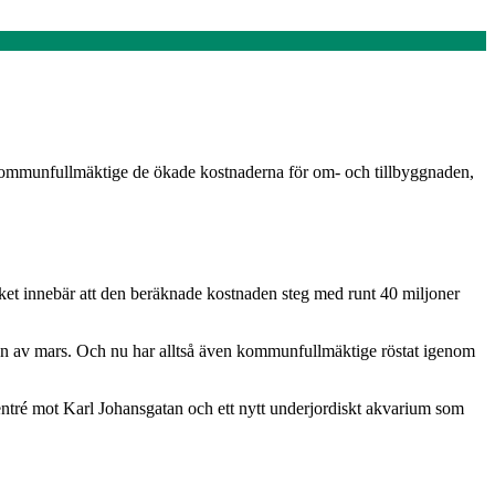
e kommunfullmäktige de ökade kostnaderna för om- och tillbyggnaden,
lket innebär att den beräknade kostnaden steg med runt 40 miljoner
ten av mars. Och nu har alltså även kommunfullmäktige röstat igenom
ntré mot Karl Johansgatan och ett nytt underjordiskt akvarium som