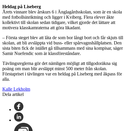
Heldag på Liseberg
Årets vinnare blev årskurs 6 i Änglagårdsskolan, som är en skola
med fotbollsinriktning och ligger i Kviberg. Flera elever åkte
kollektivt till skolan sedan tidigare, vilket gjorde det lättare att
motivera klasskamraterna att göra likadant.
– Första steget blev att låta de som bor långt bort och får skjuts till
skolan, att bli avsläppta vid buss- eller spårvagnshållplatsen. Den
sista biten fick de istället gå tillsammans med sina kompisar, säger
Samir Nuefendic som är klassföreståndare.
Tävlingsreglerna gör det nämligen möjligt att tillgodoräkna sig
poäng om man blir avsläppt minst 500 meter från skolan.
Förstapriset i tävlingen var en heldag på Liseberg med åkpass för
alla.
Kalle Lekholm
Dela artikel