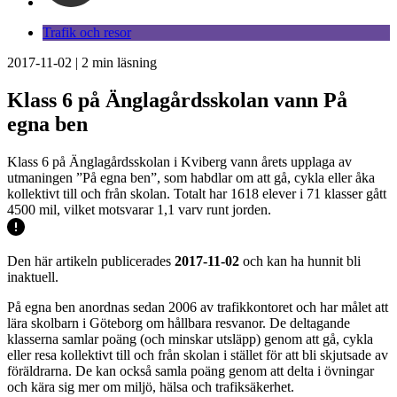
Trafik och resor
2017-11-02
|
2
min läsning
Klass 6 på Änglagårdsskolan vann På
egna ben
Klass 6 på Änglagårdsskolan i Kviberg vann årets upplaga av
utmaningen ”På egna ben”, som habdlar om att gå, cykla eller åka
kollektivt till och från skolan. Totalt har 1618 elever i 71 klasser gått
4500 mil, vilket motsvarar 1,1 varv runt jorden.
Den här artikeln publicerades
2017-11-02
och kan ha hunnit bli
inaktuell.
På egna ben anordnas sedan 2006 av trafikkontoret och har målet att
lära skolbarn i Göteborg om hållbara resvanor. De deltagande
klasserna samlar poäng (och minskar utsläpp) genom att gå, cykla
eller resa kollektivt till och från skolan i stället för att bli skjutsade av
föräldrarna. De kan också samla poäng genom att delta i övningar
och kära sig mer om miljö, hälsa och trafiksäkerhet.