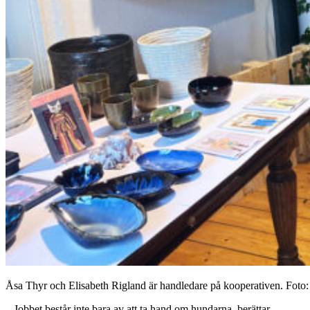
Åsa Thyr och Elisabeth Rigland är handledare på kooperativen. Foto
– Jobbet består inte bara av att ta hand om hundarna, berättar