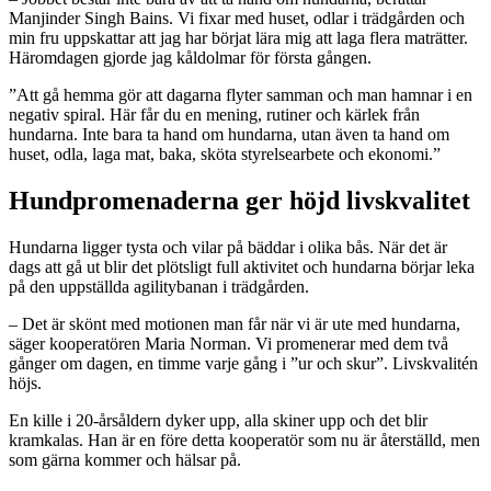
Manjinder Singh Bains. Vi fixar med huset, odlar i trädgården och
min fru uppskattar att jag har börjat lära mig att laga flera maträtter.
Häromdagen gjorde jag kåldolmar för första gången.
”Att gå hemma gör att dagarna flyter samman och man hamnar i en
negativ spiral. Här får du en mening, rutiner och kärlek från
hundarna. Inte bara ta hand om hundarna, utan även ta hand om
huset, odla, laga mat, baka, sköta styrelsearbete och ekonomi.”
Hundpromenaderna ger höjd livskvalitet
Hundarna ligger tysta och vilar på bäddar i olika bås. När det är
dags att gå ut blir det plötsligt full aktivitet och hundarna börjar leka
på den uppställda agilitybanan i trädgården.
– Det är skönt med motionen man får när vi är ute med hundarna,
säger kooperatören Maria Norman. Vi promenerar med dem två
gånger om dagen, en timme varje gång i ”ur och skur”. Livskvalitén
höjs.
En kille i 20-årsåldern dyker upp, alla skiner upp och det blir
kramkalas. Han är en före detta kooperatör som nu är återställd, men
som gärna kommer och hälsar på.