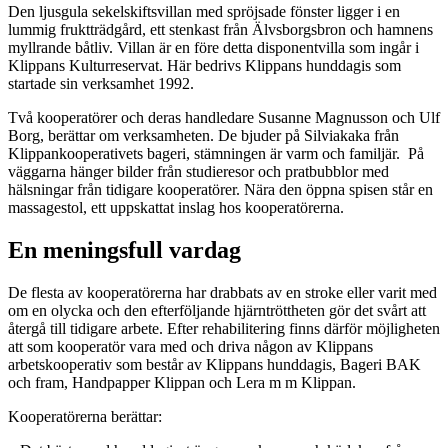
Den ljusgula sekelskiftsvillan med spröjsade fönster ligger i en
lummig fruktträdgård, ett stenkast från Älvsborgsbron och hamnens
myllrande båtliv. Villan är en före detta disponentvilla som ingår i
Klippans Kulturreservat. Här bedrivs Klippans hunddagis som
startade sin verksamhet 1992.
Två kooperatörer och deras handledare Susanne Magnusson och Ulf
Borg, berättar om verksamheten. De bjuder på Silviakaka från
Klippankooperativets bageri, stämningen är varm och familjär. På
väggarna hänger bilder från studieresor och pratbubblor med
hälsningar från tidigare kooperatörer. Nära den öppna spisen står en
massagestol, ett uppskattat inslag hos kooperatörerna.
En meningsfull vardag
De flesta av kooperatörerna har drabbats av en stroke eller varit med
om en olycka och den efterföljande hjärntröttheten gör det svårt att
återgå till tidigare arbete. Efter rehabilitering finns därför möjligheten
att som kooperatör vara med och driva någon av Klippans
arbetskooperativ som består av Klippans hunddagis, Bageri BAK
och fram, Handpapper Klippan och Lera m m Klippan.
Kooperatörerna berättar: