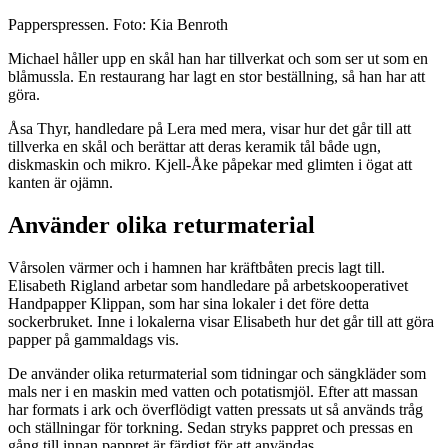
Papperspressen. Foto: Kia Benroth
Michael håller upp en skål han har tillverkat och som ser ut som en
blåmussla. En restaurang har lagt en stor beställning, så han har att
göra.
Åsa Thyr, handledare på Lera med mera, visar hur det går till att
tillverka en skål och berättar att deras keramik tål både ugn,
diskmaskin och mikro. Kjell-Åke påpekar med glimten i ögat att
kanten är ojämn.
Använder olika returmaterial
Vårsolen värmer och i hamnen har kräftbåten precis lagt till.
Elisabeth Rigland arbetar som handledare på arbetskooperativet
Handpapper Klippan, som har sina lokaler i det före detta
sockerbruket. Inne i lokalerna visar Elisabeth hur det går till att göra
papper på gammaldags vis.
De använder olika returmaterial som tidningar och sängkläder som
mals ner i en maskin med vatten och potatismjöl. Efter att massan
har formats i ark och överflödigt vatten pressats ut så används tråg
och ställningar för torkning. Sedan stryks pappret och pressas en
gång till innan pappret är färdigt för att användas.