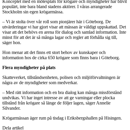
Konceptet med en mötesplats för krögare och myndigheter har blivit
populärt, inte bara bland stadens aktörer. I våras arrangerade
Stockholm sin egen krögarmässa.
– Vi är stolta över vår roll som pionjärer här i Göteborg. De
utvärderingar vi har gjort visar att mässan är väldigt uppskattad. Det
visar att det behövs en arena för dialog och samlad information. Inte
minst för att det är så många lagar och regler att förhålla sig till,
säger hon.
Hon menar att det finns ett stort behov av kunskaper och
information hos de cirka 650 krögare som finns bara i Göteborg.
Flera myndigheter på plats
Skatteverket, tillståndsenheten, polisen och miljöförvaltningen är
några av de myndigheter som medverkar.
– Med rätt information och en bra dialog kan många missförstånd
undvikas. Vi har inget intresse av att ge varningar eller plocka
tillstånd från krögare så länge de följer lagen, säger Annelie
Silvander.
Krögarmässan äger rum på tisdag i Eriksbergshallen på Hisingen.
Dela artikel