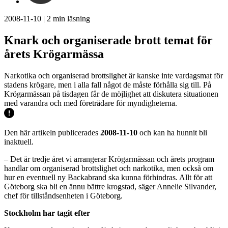
2008-11-10
|
2
min läsning
Knark och organiserade brott temat för
årets Krögarmässa
Narkotika och organiserad brottslighet är kanske inte vardagsmat för
stadens krögare, men i alla fall något de måste förhålla sig till. På
Krögarmässan på tisdagen får de möjlighet att diskutera situationen
med varandra och med företrädare för myndigheterna.
Den här artikeln publicerades
2008-11-10
och kan ha hunnit bli
inaktuell.
– Det är tredje året vi arrangerar Krögarmässan och årets program
handlar om organiserad brottslighet och narkotika, men också om
hur en eventuell ny Backabrand ska kunna förhindras. Allt för att
Göteborg ska bli en ännu bättre krogstad, säger Annelie Silvander,
chef för tillståndsenheten i Göteborg.
Stockholm har tagit efter