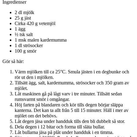
Ingredienser
2 dl mjölk
25 g jäst
Cirka 420 g vetemjöl
1 ägg
½ tsk salt
1 msk malen kardemumma
1 dl strösocker
100 g smör
Gör så här:
Värm mjölken till ca 25°C. Smula jästen i en degbunke och
rör ut den i mjölken.
Tillsätt ägg, salt, kardemumma, strösocker och 350 gram av
mjölet.
Låt maskinen gå på lågt varv i tre minuter. Tillsätt sedan
rumsvarmt smör i omgångar.
Höj farten på blandaren och kör tills degen börjar släppa
kanterna. Det kan ta allt från 5 till 15 minuter. Häll i mer av
mjölet om det behövs.
Låt degen jäsa under handduk tills den bli dubbelt så stor.
Dela degen i 12 bitar och forma till släta bullar.
Låt bullarna jäsa på plåt under handduk i en timma.