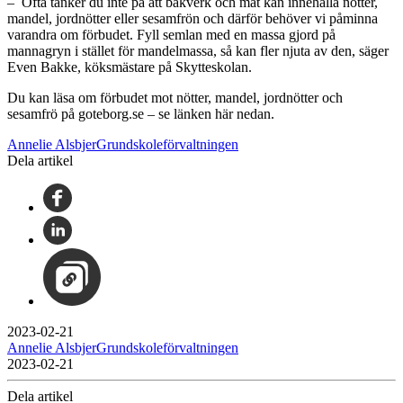
– Ofta tänker du inte på att bakverk och mat kan innehålla nötter,
mandel, jordnötter eller sesamfrön och därför behöver vi påminna
varandra om förbudet. Fyll semlan med en massa gjord på
mannagryn i stället för mandelmassa, så kan fler njuta av den, säger
Even Bakke, köksmästare på Skytteskolan.
Du kan läsa om förbudet mot nötter, mandel, jordnötter och
sesamfrö på goteborg.se – se länken här nedan.
Annelie AlsbjerGrundskoleförvaltningen
Dela artikel
2023-02-21
Annelie AlsbjerGrundskoleförvaltningen
2023-02-21
Dela artikel