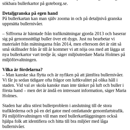
sökbara bullerkartor på goteborg.se.
Detaljgranska på egen hand
På bullerkartan kan man själv zooma in och på detaljnivå granska
uppmätta bullernivåer.
– Siffrorna är hämtade från trafikmätningar gjorda 2013 och baserar
sig på genomsnittligt buller över ett dygn. Just nu bearbetar vi
materialet från mätningarna från 2014, men eftersom det är rätt så
små skillnader från år till år kommer vi att nöja oss med att lägga ut
nya bullerkartor vart tredje år, säger miljöutredare Maria Holmes på
miljöförvaltningen.
Vilka är fördelarna?
– Man kanske ska flytta och är nyfiken på att jämföra bullernivåer.
Vi får ju sedan tidigare ofta frågor om luftkvalitet på olika håll i
staden. Vid val av skola kanske man inte tänker på luft och buller i
första hand – men det är ändå en intressant information, säger Maria
Holmes.
Staden har allra störst bullerproblem i anslutning till de stora
trafiklederna och på en del gator med omfattande genomfartstrafik.
På miljöförvaltningen vill man med bullerkartläggningen också
hjälpa folk att identifiera och hitta till bra miljöer med låga
bullernivåer.