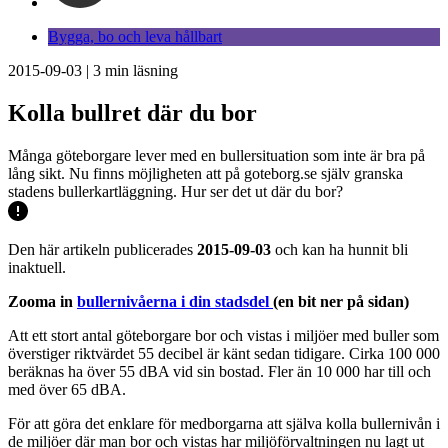
Bygga, bo och leva hållbart
2015-09-03
|
3
min läsning
Kolla bullret där du bor
Många göteborgare lever med en bullersituation som inte är bra på
lång sikt. Nu finns möjligheten att på goteborg.se själv granska
stadens bullerkartläggning. Hur ser det ut där du bor?
Den här artikeln publicerades
2015-09-03
och kan ha hunnit bli
inaktuell.
Zooma in
bullernivåerna i din stadsdel
(en bit ner på sidan)
Att ett stort antal göteborgare bor och vistas i miljöer med buller som
överstiger riktvärdet 55 decibel är känt sedan tidigare. Cirka 100 000
beräknas ha över 55 dBA vid sin bostad. Fler än 10 000 har till och
med över 65 dBA.
För att göra det enklare för medborgarna att själva kolla bullernivån i
de miljöer där man bor och vistas har miljöförvaltningen nu lagt ut