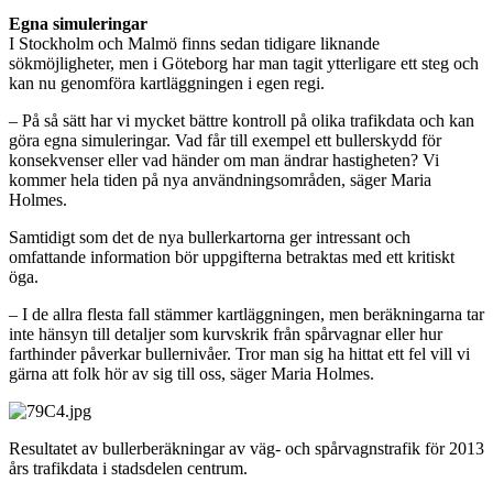
Egna simuleringar
I Stockholm och Malmö finns sedan tidigare liknande
sökmöjligheter, men i Göteborg har man tagit ytterligare ett steg och
kan nu genomföra kartläggningen i egen regi.
– På så sätt har vi mycket bättre kontroll på olika trafikdata och kan
göra egna simuleringar. Vad får till exempel ett bullerskydd för
konsekvenser eller vad händer om man ändrar hastigheten? Vi
kommer hela tiden på nya användningsområden, säger Maria
Holmes.
Samtidigt som det de nya bullerkartorna ger intressant och
omfattande information bör uppgifterna betraktas med ett kritiskt
öga.
– I de allra flesta fall stämmer kartläggningen, men beräkningarna tar
inte hänsyn till detaljer som kurvskrik från spårvagnar eller hur
farthinder påverkar bullernivåer. Tror man sig ha hittat ett fel vill vi
gärna att folk hör av sig till oss, säger Maria Holmes.
Resultatet av bullerberäkningar av väg- och spårvagnstrafik för 2013
års trafikdata i stadsdelen centrum.