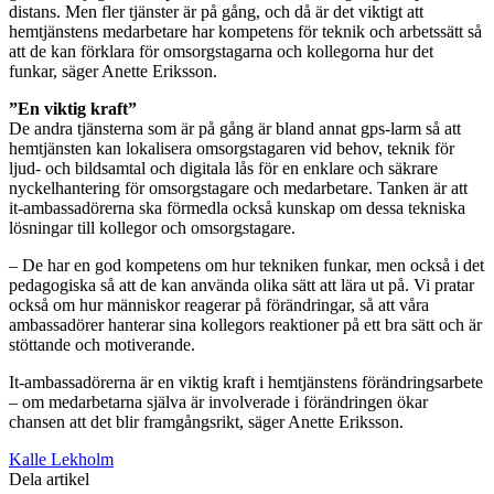
distans. Men fler tjänster är på gång, och då är det viktigt att
hemtjänstens medarbetare har kompetens för teknik och arbetssätt så
att de kan förklara för omsorgstagarna och kollegorna hur det
funkar, säger Anette Eriksson.
”En viktig kraft”
De andra tjänsterna som är på gång är bland annat gps-larm så att
hemtjänsten kan lokalisera omsorgstagaren vid behov, teknik för
ljud- och bildsamtal och digitala lås för en enklare och säkrare
nyckelhantering för omsorgstagare och medarbetare. Tanken är att
it-ambassadörerna ska förmedla också kunskap om dessa tekniska
lösningar till kollegor och omsorgstagare.
– De har en god kompetens om hur tekniken funkar, men också i det
pedagogiska så att de kan använda olika sätt att lära ut på. Vi pratar
också om hur människor reagerar på förändringar, så att våra
ambassadörer hanterar sina kollegors reaktioner på ett bra sätt och är
stöttande och motiverande.
It-ambassadörerna är en viktig kraft i hemtjänstens förändringsarbete
– om medarbetarna själva är involverade i förändringen ökar
chansen att det blir framgångsrikt, säger Anette Eriksson.
Kalle Lekholm
Dela artikel