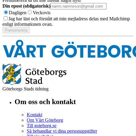
Prenumerera så du inte missar något nytt!
Din epost (obligatorisk)
Dagligen
Veckovis
Jag har läst och förstått att min mejladress delas med Mailchimp
enligt informationen ovan.
Göteborgs Stads tidning
Om oss och kontakt
Kontakt
Om Vårt Göteborg
Till goteborg.se
Så behandlar vi dina personuppgifter