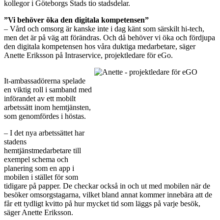
kollegor i Göteborgs Stads tio stadsdelar.
”Vi behöver öka den digitala kompetensen”
– Vård och omsorg är kanske inte i dag känt som särskilt hi-tech,
men det är på väg att förändras. Och då behöver vi öka och fördjupa
den digitala kompetensen hos våra duktiga medarbetare, säger
Anette Eriksson på Intraservice, projektledare för eGo.
It-ambassadörerna spelade
en viktig roll i samband med
införandet av ett mobilt
arbetssätt inom hemtjänsten,
som genomfördes i höstas.
– I det nya arbetssättet har
stadens
hemtjänstmedarbetare till
exempel schema och
planering som en app i
mobilen i stället för som
tidigare på papper. De checkar också in och ut med mobilen när de
besöker omsorgstagarna, vilket bland annat kommer innebära att de
får ett tydligt kvitto på hur mycket tid som läggs på varje besök,
säger Anette Eriksson.