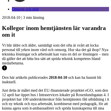
Omsorg och stöd
2018-04-10
|
3
min läsning
Kollegor inom hemtjänsten lär varandra
om it
Vi blir äldre och äldre, samtidigt som det ofta är svårt att locka
personal till yrken inom vård och omsorg. Hur ska det gå ihop? Nya
tekniska lösningar och arbetssätt kan vara en del av lösningen – men
då gäller det att hitta bra sätt att sprida teknisk kompetens bland
medarbetarna.
Den här artikeln publicerades
2018-04-10
och kan ha hunnit bli
inaktuell.
Just detta är målet med det EU-finansierade projektet eGO, som den
12 april har öppet hus i Intraservices lokaler på Rosenlundsgatan 4. I
projektet har 100 undersköterskor från hemtjänsten fått utbildning i it
och ny teknik och nya arbetssätt, kombinerat med pedagogik, för att
kunna agera som it-ambassadörer och sprida kunskaperna till sina