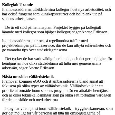
Kollegialt lärande
It-ambassadörerna utbildade sina kollegor i det nya arbetssättet, och
har också fungerat som kunskapsresurser och bollplank ute på
stadens arbetsplatser.
– De är ett stöd på hemmaplan. Projektet bygger på kollegialt
lärande med kollegor som hjälper kollegor, säger Anette Eriksson.
It-ambassadörerna har också regelbundna träffar med
projektledningen på Intraservice, där de kan utbyta erfarenheter och
ge varandra tips över stadsdelsgränserna.
– Det tycker de har varit väldigt berikande, och det ger möjlighet för
hemtjänsten i de olika stadsdelarna att hitta mer gemensamma
arbetssätt, säger Anette Eriksson.
Nästa område: välfärdsteknik
Framöver kommer eGO och it-ambassadörerna bland annat att
fokusera på olika typer av välfärdsteknik. Välfärdsteknik är ett
prioriterat område inom stadens program för en attraktiv hemtjänst,
och är olika tekniska lösningar som på olika sätt förbättrar vardagen
för den enskilde och medarbetarna.
– I dag har vi en tjänst inom välfärdsteknik – trygghetskameran, som
gör det möjligt för vår personal att titta till omsorgstagarna på