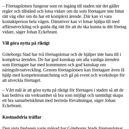
– Företagslotsen fungerar som en ingång till staden när det gäller
regler och tillstånd och lotsa vidare om du som företagare inte hittat
rätt väg eller om du har ett komplext ärende. Där kan vi vara
kontaktperson hela vägen. Därutöver kan vi lotsar hjälpa till med
affärsutveckling och guida dig rätt för att du ska kunna ta ditt företag
vidare, säger Johan Eckebrant.
Vill göra nytta på riktigt
Göteborgs Stad har två företagslotsar och de hjälper inte bara till i
komplexa ärenden. De har god kunskap om alla vanliga ärenden
som företagare har med kommunen och god kunskap om
näringslivsutveckling. Genom företagslotsen kan företagare även få
hjälp med kompetensmatchning och gå på event och workshops för
att utveckla företaget.
– Vårt mål är att göra nytta på riktigt för företagen i staden så att de
kan bedriva sin verksamhet så bra som möjligt och samtidigt skapa
ett bra samarbetsklimat med berörda förvaltningar, säger Johan
Eckebrant.
Kostnadsfria träffar
Den sista fredagen varje månad har Göteborgs Stads företagslotsar