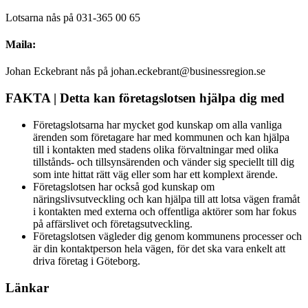
Lotsarna nås på 031-365 00 65
Maila:
Johan Eckebrant nås på johan.eckebrant@businessregion.se
FAKTA | Detta kan företagslotsen hjälpa dig med
Företagslotsarna har mycket god kunskap om alla vanliga
ärenden som företagare har med kommunen och kan hjälpa
till i kontakten med stadens olika förvaltningar med olika
tillstånds- och tillsynsärenden och vänder sig speciellt till dig
som inte hittat rätt väg eller som har ett komplext ärende.
Företagslotsen har också god kunskap om
näringslivsutveckling och kan hjälpa till att lotsa vägen framåt
i kontakten med externa och offentliga aktörer som har fokus
på affärslivet och företagsutveckling.
Företagslotsen vägleder dig genom kommunens processer och
är din kontaktperson hela vägen, för det ska vara enkelt att
driva företag i Göteborg.
Länkar