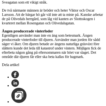
Sveagatan som ett vikigt stråk.
De två närmaste männen är bröder och heter Viktor och Oscar
Larsson. Att de bärgar hö går väl inte att ta miste på. Kanske arbetar
de på Olivedals herrgård, som låg vid kanten av Slottsskogen i
kvarteret mellan Rosengatan och Olivedalsgatan.
Ängen producerade vinterfoder
Egentligen använder man inte en äng som betesmark. Ängen
producerade vinterfoder till djuren. Använder man jorden för sådd
säger vi åker. Om djuren betade av ängens naturliga gräsväxt före
slåttern kunde det leda till katastrof under vintern. Möjligen fick de
efterbeta någon gång på eftersommaren när höet var slaget. Det
område där djuren får eller ska beta kallas för hagmark.
Dela artikel