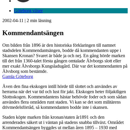
Göteborg växer
2002-04-11
|
2
min läsning
Kommendantsängen
Om bilden från 1896 är den historiska förklaringen till namnet
stadsdelen Kommendantsängen, bodde då kommendanten uppe i
Skansen Kronan? Svaret är både ja och nej. En gång hörde marken
till det från 1360-talet första gången omtalade Älvborgs slott eller
mer exakt Älvsborgs Kungsladugård. Där var det kommendanten på
Älvsborg som bestämde.
Gamla Göteborg
Även den fina ekskogen intill hörde till slottet och användes av
herrarna när det var tid och lust för jakt. Ekskogen heter följaktligen
Slottsskogen. Kommendantens hästar behövde foder och som sådan
användes flera områden runt staden. Vi kan se det som militärens
drivmedelsförråd, så kommendanten bodde inte i skansen.
Staden köpte marken från kronan/staten år1891 och den
arrenderades säkert ut i väntan på stadens snabba tillväxt. Området
Kommendantsängen byggdes ut mellan åren 1895 – 1930 med