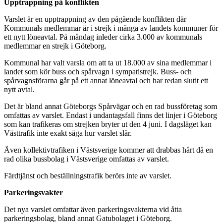
Upptrappning på konflikten
Varslet är en upptrappning av den pågående konflikten där
Kommunals medlemmar är i strejk i många av landets kommuner för
ett nytt löneavtal. På måndag inleder cirka 3.000 av kommunals
medlemmar en strejk i Göteborg.
Kommunal har valt varsla om att ta ut 18.000 av sina medlemmar i
landet som kör buss och spårvagn i sympatistrejk. Buss- och
spårvagnsförarna går på ett annat löneavtal och har redan slutit ett
nytt avtal.
Det är bland annat Göteborgs Spårvägar och en rad bussföretag som
omfattas av varslet. Endast i undantagsfall finns det linjer i Göteborg
som kan trafikeras om strejken bryter ut den 4 juni. I dagsläget kan
Västtrafik inte exakt säga hur varslet slår.
Även kollektivtrafiken i Västsverige kommer att drabbas hårt då en
rad olika bussbolag i Västsverige omfattas av varslet.
Färdtjänst och beställningstrafik berörs inte av varslet.
Parkeringsvakter
Det nya varslet omfattar även parkeringsvakterna vid åtta
parkeringsbolag, bland annat Gatubolaget i Göteborg.