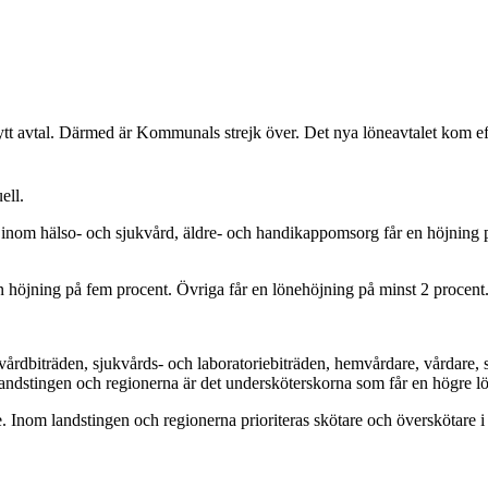
tal. Därmed är Kommunals strejk över. Det nya löneavtalet kom efter
ell.
nal inom hälso- och sjukvård, äldre- och handikappomsorg får en höjnin
en höjning på fem procent. Övriga får en lönehöjning på minst 2 procent
dbiträden, sjukvårds- och laboratoriebiträden, hemvårdare, vårdare, skö
 landstingen och regionerna är det undersköterskorna som får en högre 
 Inom landstingen och regionerna prioriteras skötare och överskötare i 