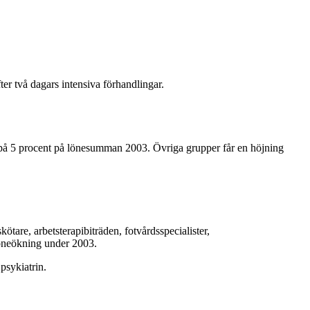
 två dagars intensiva förhandlingar.
g på 5 procent på lönesumman 2003. Övriga grupper får en höjning
.
tare, arbetsterapibiträden, fotvårdsspecialister,
löneökning under 2003.
psykiatrin.