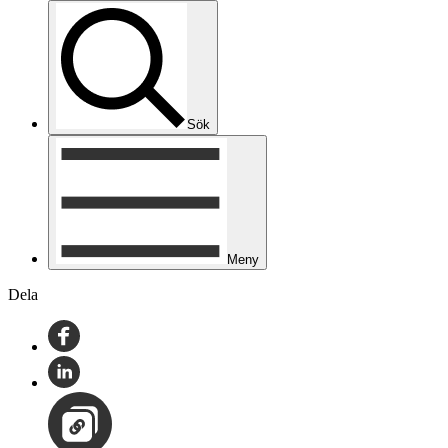
Sök
Meny
Dela