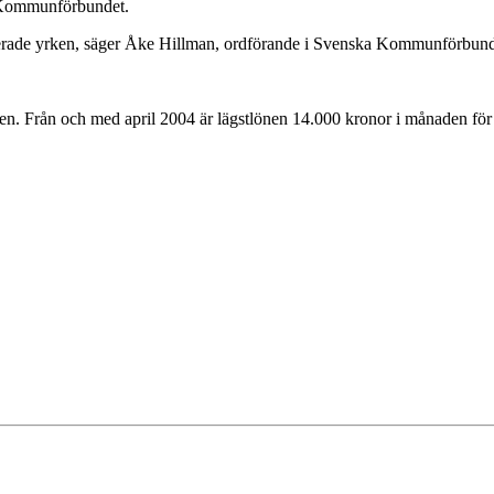
t Kommunförbundet.
inerade yrken, säger Åke Hillman, ordförande i Svenska Kommunförbund
aden. Från och med april 2004 är lägstlönen 14.000 kronor i månaden f