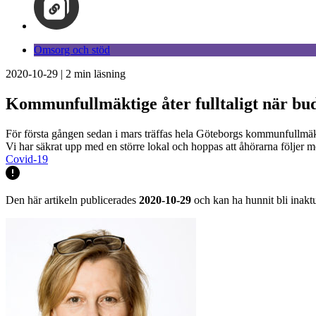
Omsorg och stöd
2020-10-29
|
2
min läsning
Kommunfullmäktige åter fulltaligt när bud
För första gången sedan i mars träffas hela Göteborgs kommunfullmäkti
Vi har säkrat upp med en större lokal och hoppas att åhörarna följe
Covid-19
Den här artikeln publicerades
2020-10-29
och kan ha hunnit bli inaktu