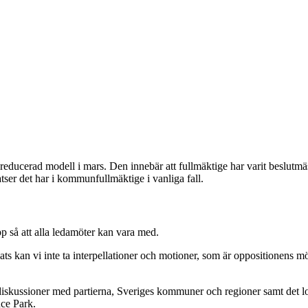
ucerad modell i mars. Den innebär att fullmäktige har varit beslutmässi
atser det har i kommunfullmäktige i vanliga fall.
p så att alla ledamöter kan vara med.
ats kan vi inte ta interpellationer och motioner, som är oppositionens mö
 diskussioner med partierna, Sveriges kommuner och regioner samt det lok
nce Park.