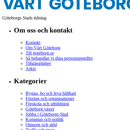
Göteborgs Stads tidning
Om oss och kontakt
Kontakt
Om Vårt Göteborg
Till goteborg.se
Så behandlar vi dina personuppgifter
Tillgänglighet
Arkiv
Kategorier
Bygga, bo och leva hållbart
Företag och organisationer
Förskola och utbildning
Göteborg växer
Jobba i Göteborgs Stad
Kommun och politik
Omsorg och stöd
Trafik och resor