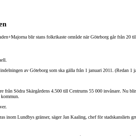
en
aden+Majorna blir stans folkrikaste område när Göteborg går från 20 til
ell.
ndelningen av Göteborg som ska gälla från 1 januari 2011. (Redan 1 j
e från Södra Skärgårdens 4.500 till Centrums 55 000 invånare. Nu blir 
s kommun.
ver.
s inom Lundbys gränser, säger Jan Kaaling, chef för stadskansliets grup