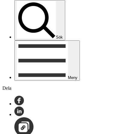
Sök
Meny
Dela