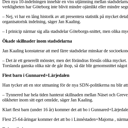
Den nya 10-indelningen innebär en viss utjämning mellan stadsdelarna 
verkligheten har Göteborg inte blivit mindre ojämlikt eller mindre segr
– Nej, vi har en lång historik av att presentera statistik på mycket detal
organisatorisk indelning, säger Jan Kaaling.
– I prinicip närmar sig alla stadsdelar Göteborgs-snittet, men olika 
Ökade skillnader inom stadsdelarna
Jan Kaaling konstaterar att med färre stadsdelar minskar de socioeko
– Det är ett generellt mönster, men det förändras förstås olika mycke
Torslanda ganska olika när de går ihop, så där blir genomsnittet någo
Flest barn i Gunnared+Lärjedalen
Han tycker att en stor utmaning för de nya SDN-politikerna nu blir att
– Tynnered har hela tiden hanterat skillnaden mellan Näset och Greve
olikheter inom sitt eget område, säger Jan Kaaling.
Klart flest barn (under 16 år) kommer det att bo i Gunnared+Lärjedale
Flest 25-64-åringar kommer det att bo i Linnéstaden+Majorna , närma