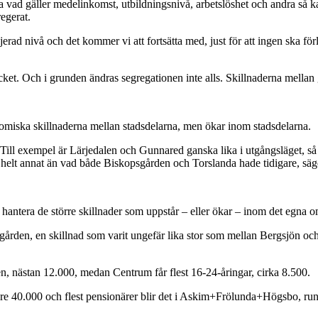
vad gäller medelinkomst, utbildningsnivå, arbetslöshet och andra så ka
egerat.
jerad nivå och det kommer vi att fortsätta med, just för att ingen ska förl
mycket. Och i grunden ändras segregationen inte alls. Skillnaderna mell
nomiska skillnaderna mellan stadsdelarna, men ökar inom stadsdelarna.
t. Till exempel är Lärjedalen och Gunnared ganska lika i utgångsläget, 
t helt annat än vad både Biskopsgården och Torslanda hade tidigare, säg
 hantera de större skillnader som uppstår – eller ökar – inom det egna o
gården, en skillnad som varit ungefär lika stor som mellan Bergsjön o
n, nästan 12.000, medan Centrum får flest 16-24-åringar, cirka 8.500.
re 40.000 och flest pensionärer blir det i Askim+Frölunda+Högsbo, run