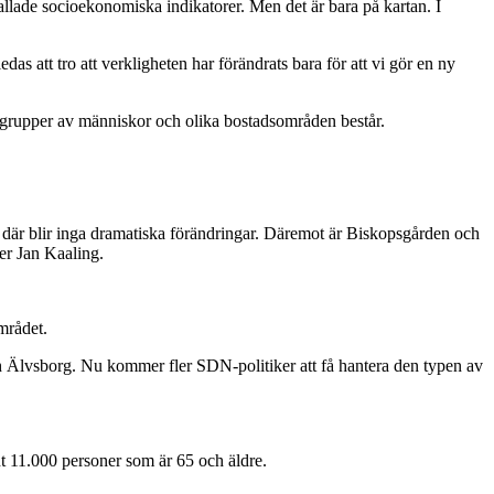
llade socioekonomiska indikatorer. Men det är bara på kartan. I
edas att tro att verkligheten har förändrats bara för att vi gör en ny
an grupper av människor och olika bostadsområden består.
så där blir inga dramatiska förändringar. Däremot är Biskopsgården och
er Jan Kaaling.
mrådet.
ch Älvsborg. Nu kommer fler SDN-politiker att få hantera den typen av
t 11.000 personer som är 65 och äldre.