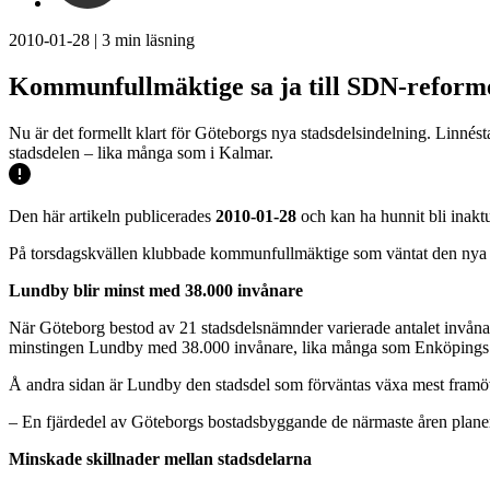
2010-01-28
|
3
min läsning
Kommunfullmäktige sa ja till SDN-reform
Nu är det formellt klart för Göteborgs nya stadsdelsindelning. Linnést
stadsdelen – lika många som i Kalmar.
Den här artikeln publicerades
2010-01-28
och kan ha hunnit bli inaktu
På torsdagskvällen klubbade kommunfullmäktige som väntat den nya i
Lundby blir minst med 38.000 invånare
När Göteborg bestod av 21 stadsdelsnämnder varierade antalet invånar
minstingen Lundby med 38.000 invånare, lika många som Enköping
Å andra sidan är Lundby den stadsdel som förväntas växa mest framö
– En fjärdedel av Göteborgs bostadsbyggande de närmaste åren planera
Minskade skillnader mellan stadsdelarna