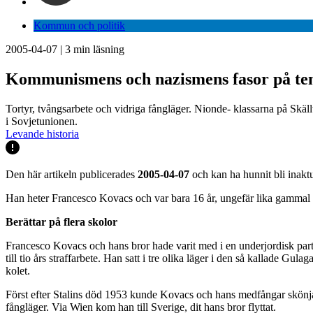
Kommun och politik
2005-04-07
|
3
min läsning
Kommunismens och nazismens fasor på te
Tortyr, tvångsarbete och vidriga fångläger. Nionde- klassarna på Skäll
i Sovjetunionen.
Levande historia
Den här artikeln publicerades
2005-04-07
och kan ha hunnit bli inaktu
Han heter Francesco Kovacs och var bara 16 år, ungefär lika gammal s
Berättar på flera skolor
Francesco Kovacs och hans bror hade varit med i en underjordisk part
till tio års straffarbete. Han satt i tre olika läger i den så kallade 
kolet.
Först efter Stalins död 1953 kunde Kovacs och hans medfångar skönja 
fångläger. Via Wien kom han till Sverige, dit hans bror flyttat.