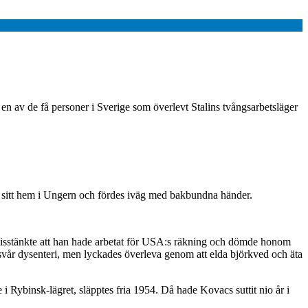
 en av de få personer i Sverige som överlevt Stalins tvångsarbetsläger
i sitt hem i Ungern och fördes iväg med bakbundna händer.
 misstänkte att han hade arbetat för USA:s räkning och dömde honom
av svår dysenteri, men lyckades överleva genom att elda björkved och äta
Rybinsk-lägret, släpptes fria 1954. Då hade Kovacs suttit nio år i