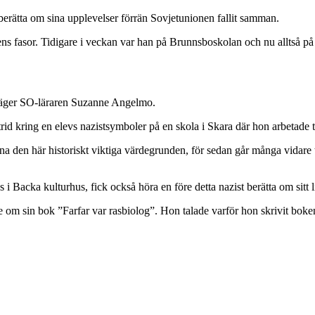
rätta om sina upplevelser förrän Sovjetunionen fallit samman.
ns fasor. Tidigare i veckan var han på Brunnsboskolan och nu alltså på 
säger SO-läraren Suzanne Angelmo.
strid kring en elevs nazistsymboler på en skola i Skara där hon arbetade t
erna den här historiskt viktiga värdegrunden, för sedan går många vidare
 Backa kulturhus, fick också höra en före detta nazist berätta om sitt 
 om sin bok ”Farfar var rasbiolog”. Hon talade varför hon skrivit boke