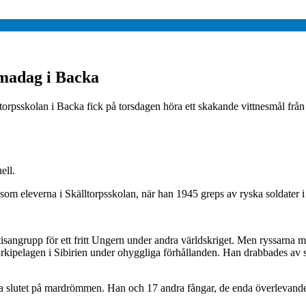
madag i Backa
torpsskolan i Backa fick på torsdagen höra ett skakande vittnesmål från
ell.
om eleverna i Skälltorpsskolan, när han 1945 greps av ryska soldater 
isangrupp för ett fritt Ungern under andra världskriget. Men ryssarna
Gulagarkipelagen i Sibirien under ohyggliga förhållanden. Han drabbades 
slutet på mardrömmen. Han och 17 andra fångar, de enda överlevande i 