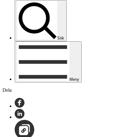
Sök
Meny
Dela