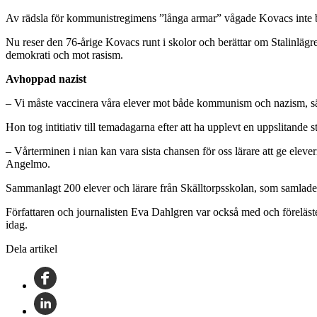
Av rädsla för kommunistregimens ”långa armar” vågade Kovacs inte be
Nu reser den 76-årige Kovacs runt i skolor och berättar om Stalinlägre
demokrati och mot rasism.
Avhoppad nazist
– Vi måste vaccinera våra elever mot både kommunism och nazism, 
Hon tog intitiativ till temadagarna efter att ha upplevt en uppslitande 
– Vårterminen i nian kan vara sista chansen för oss lärare att ge elev
Angelmo.
Sammanlagt 200 elever och lärare från Skälltorpsskolan, som samlades i
Författaren och journalisten Eva Dahlgren var också med och föreläste
idag.
Dela artikel