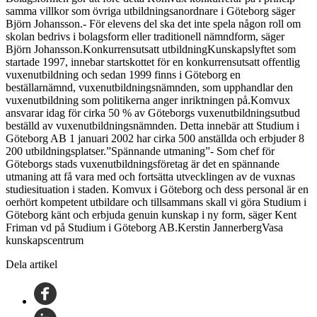
samma villkor som övriga utbildningsanordnare i Göteborg säger
Björn Johansson.- För elevens del ska det inte spela någon roll om
skolan bedrivs i bolagsform eller traditionell nämndform, säger
Björn Johansson.Konkurrensutsatt utbildningKunskapslyftet som
startade 1997, innebar startskottet för en konkurrensutsatt offentlig
vuxenutbildning och sedan 1999 finns i Göteborg en
beställarnämnd, vuxenutbildningsnämnden, som upphandlar den
vuxenutbildning som politikerna anger inriktningen på.Komvux
ansvarar idag för cirka 50 % av Göteborgs vuxenutbildningsutbud
beställd av vuxenutbildningsnämnden. Detta innebär att Studium i
Göteborg AB 1 januari 2002 har cirka 500 anställda och erbjuder 8
200 utbildningsplatser.”Spännande utmaning”- Som chef för
Göteborgs stads vuxenutbildningsföretag är det en spännande
utmaning att få vara med och fortsätta utvecklingen av de vuxnas
studiesituation i staden. Komvux i Göteborg och dess personal är en
oerhört kompetent utbildare och tillsammans skall vi göra Studium i
Göteborg känt och erbjuda genuin kunskap i ny form, säger Kent
Friman vd på Studium i Göteborg AB.Kerstin JannerbergVasa
kunskapscentrum
Dela artikel