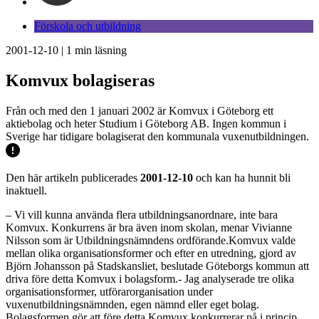
Förskola och utbildning
2001-12-10
|
1
min läsning
Komvux bolagiseras
Från och med den 1 januari 2002 är Komvux i Göteborg ett
aktiebolag och heter Studium i Göteborg AB. Ingen kommun i
Sverige har tidigare bolagiserat den kommunala vuxenutbildningen.
Den här artikeln publicerades
2001-12-10
och kan ha hunnit bli
inaktuell.
– Vi vill kunna använda flera utbildningsanordnare, inte bara
Komvux. Konkurrens är bra även inom skolan, menar Vivianne
Nilsson som är Utbildningsnämndens ordförande.Komvux valde
mellan olika organisationsformer och efter en utredning, gjord av
Björn Johansson på Stadskansliet, beslutade Göteborgs kommun att
driva före detta Komvux i bolagsform.- Jag analyserade tre olika
organisationsformer, utförarorganisation under
vuxenutbildningsnämnden, egen nämnd eller eget bolag.
Bolagsformen gör att före detta Komvux konkurrerar på i princip