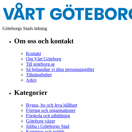
Göteborgs Stads tidning
Om oss och kontakt
Kontakt
Om Vårt Göteborg
Till goteborg.se
Så behandlar vi dina personuppgifter
Tillgänglighet
Arkiv
Kategorier
Bygga, bo och leva hållbart
Företag och organisationer
Förskola och utbildning
Göteborg växer
Jobba i Göteborgs Stad
Kommun och politik