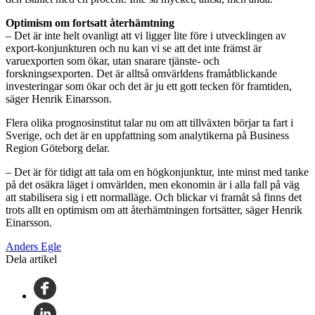
Optimism om fortsatt återhämtning
– Det är inte helt ovanligt att vi ligger lite före i utvecklingen av
export-konjunkturen och nu kan vi se att det inte främst är
varuexporten som ökar, utan snarare tjänste- och
forskningsexporten. Det är alltså omvärldens framåtblickande
investeringar som ökar och det är ju ett gott tecken för framtiden,
säger Henrik Einarsson.
Flera olika prognosinstitut talar nu om att tillväxten börjar ta fart i
Sverige, och det är en uppfattning som analytikerna på Business
Region Göteborg delar.
– Det är för tidigt att tala om en högkonjunktur, inte minst med tanke
på det osäkra läget i omvärlden, men ekonomin är i alla fall på väg
att stabilisera sig i ett normalläge. Och blickar vi framåt så finns det
trots allt en optimism om att återhämtningen fortsätter, säger Henrik
Einarsson.
Anders Egle
Dela artikel