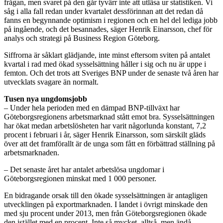
frågan, men svaret på den går tyvärr inte att utläsa ur statistiken. Vi
såg i alla fall redan under kvartalet dessförinnan att det redan då
fanns en begynnande optimism i regionen och en hel del lediga jobb
på ingående, och det besannades, säger Henrik Einarsson, chef för
analys och strategi på Business Region Göteborg.
Siffrorna är såklart glädjande, inte minst eftersom sviten på antalet
kvartal i rad med ökad sysselsättning håller i sig och nu är uppe i
femton. Och det trots att Sveriges BNP under de senaste två åren har
utvecklats svagare än normalt.
Tusen nya ungdomsjobb
– Under hela perioden med en dämpad BNP-tillväxt har
Göteborgsregionens arbetsmarknad stått emot bra. Sysselsättningen
har ökat medan arbetslösheten har varit någorlunda konstant, 7,2
procent i februari i år, säger Henrik Einarsson, som särskilt gläds
över att det framförallt är de unga som fått en förbättrad ställning på
arbetsmarknaden.
– Det senaste året har antalet arbetslösa ungdomar i
Göteborgsregionen minskat med 1 000 personer.
En bidragande orsak till den ökade sysselsättningen är antagligen
utvecklingen på exportmarknaden. I landet i övrigt minskade den
med sju procent under 2013, men från Göteborgsregionen ökade
den istället med en procent. Inte så mycket, alltså, men ändå.