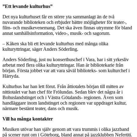
”Ett levande kulturhus”
Det nya kulturhuset får en större yta sammanlagt än de två
nuvarande biblioteken och erbjuder bättre möjligheter för teater-,
film- och musikevenemang. Det ska även finnas utrymme för bland
annat samhällsinformation, video-, musik- och sagorum.
– Kåken ska bli ett levande kulturhus med många olika
kulturyttringar, säger Anders Söderling.
Anders Söderling, just nu konserthuschef i Vara, har i sitt yrkesliv
arbetat med flera olika kulturyttringar. Han är bibliotekarie från
början. Första jobbet var att vara såväl biblioteks- som kulturchef i
Härryda.
Kulturhus har han lett förut. Från åttiotalets början till mitten av
nittiotalet var han chef för Frölundas. Sedan blev det några år i
Bohuslandstinget och i Västra Götalands- regionen. Även som
handläggare inom landstinget och regionen var uppdraget kultur,
närmare bestämt teater, dans och musik.
Vill ha många kontakter
Musiken utövar han själv genom att vara trummis i olika jazzband
på scener runt om i Göteborg, bland annat på jazzklubben Nefertiti.