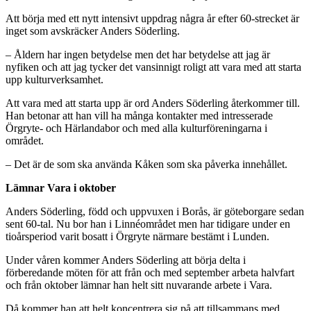
Att börja med ett nytt intensivt uppdrag några år efter 60-strecket är
inget som avskräcker Anders Söderling.
– Åldern har ingen betydelse men det har betydelse att jag är
nyfiken och att jag tycker det vansinnigt roligt att vara med att starta
upp kulturverksamhet.
Att vara med att starta upp är ord Anders Söderling återkommer till.
Han betonar att han vill ha många kontakter med intresserade
Örgryte- och Härlandabor och med alla kulturföreningarna i
området.
– Det är de som ska använda Kåken som ska påverka innehållet.
Lämnar Vara i oktober
Anders Söderling, född och uppvuxen i Borås, är göteborgare sedan
sent 60-tal. Nu bor han i Linnéområdet men har tidigare under en
tioårsperiod varit bosatt i Örgryte närmare bestämt i Lunden.
Under våren kommer Anders Söderling att börja delta i
förberedande möten för att från och med september arbeta halvfart
och från oktober lämnar han helt sitt nuvarande arbete i Vara.
Då kommer han att helt koncentrera sig på att tillsammans med