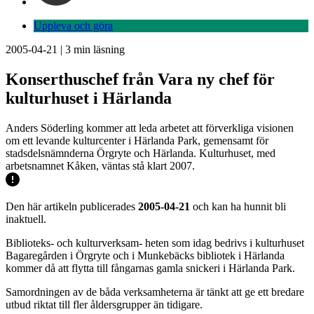
Uppleva och göra
2005-04-21
|
3
min läsning
Konserthuschef från Vara ny chef för
kulturhuset i Härlanda
Anders Söderling kommer att leda arbetet att förverkliga visionen
om ett levande kulturcenter i Härlanda Park, gemensamt för
stadsdelsnämnderna Örgryte och Härlanda. Kulturhuset, med
arbetsnamnet Kåken, väntas stå klart 2007.
Den här artikeln publicerades
2005-04-21
och kan ha hunnit bli
inaktuell.
Biblioteks- och kulturverksam- heten som idag bedrivs i kulturhuset
Bagaregården i Örgryte och i Munkebäcks bibliotek i Härlanda
kommer då att flytta till fångarnas gamla snickeri i Härlanda Park.
Samordningen av de båda verksamheterna är tänkt att ge ett bredare
utbud riktat till fler åldersgrupper än tidigare.