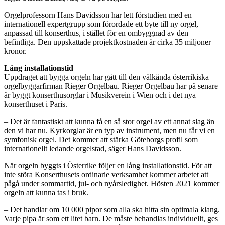
Orgelprofessorn Hans Davidsson har lett förstudien med en
internationell expertgrupp som förordade ett byte till ny orgel,
anpassad till konserthus, i stället för en ombyggnad av den
befintliga. Den uppskattade projektkostnaden är cirka 35 miljoner
kronor.
Lång installationstid
Uppdraget att bygga orgeln har gått till den välkända österrikiska
orgelbyggarfirman Rieger Orgelbau. Rieger Orgelbau har på senare
år byggt konserthusorglar i Musikverein i Wien och i det nya
konserthuset i Paris.
– Det är fantastiskt att kunna få en så stor orgel av ett annat slag än
den vi har nu. Kyrkorglar är en typ av instrument, men nu får vi en
symfonisk orgel. Det kommer att stärka Göteborgs profil som
internationellt ledande orgelstad, säger Hans Davidsson.
När orgeln byggts i Österrike följer en lång installationstid. För att
inte störa Konserthusets ordinarie verksamhet kommer arbetet att
pågå under sommartid, jul- och nyårsledighet. Hösten 2021 kommer
orgeln att kunna tas i bruk.
– Det handlar om 10 000 pipor som alla ska hitta sin optimala klang.
Varje pipa är som ett litet barn. De måste behandlas individuellt, ges