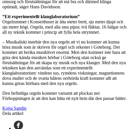
omsorg och förutsättningar för att må bra och därmed klinga
optimalt, säger Hans Davidsson.
”Ett experimentellt klanglaboratorium”
Orgelrummet i Konserthuset är åtta meter brett, sju meter djupt och
sju meter högt. Orgeln, med alla sina pipor, två fläktar, 16 bälgar och
all ny teknik kommer i princip att fylla hela utrymmet.
– Musikaliskt innebär den nya orgeln att vi nu kommer att kunna
höra musik som är skriven för orgel och orkester i Göteborg. Det
kommer att berika musiklivet enormt. Men den kommer inte bara att
göra den kända musiken hörbar i Göteborg utan också ge
förutsättningar för att skapa ny musik och nya klanger. Med den nya
tekniken kan den användas som ett experimentellt
klanglaboratorium: vindens sus, rymdens viskningar, magnetismens
dova muller och de svarta hålens oerhörda kraft kommer allt att
kunna göras hörbara med den nya orgeln.
Den befintliga orgeln kommer varsamt att plockas ner.
Förhoppningen är att den kan hitta ett nytt hem där den passar bättre.
Kajsa Sandin
Dela artikel