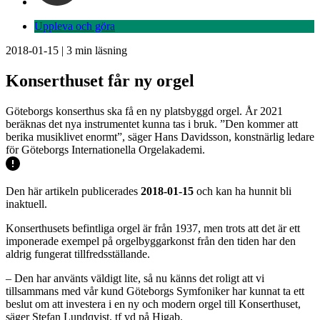
Uppleva och göra
2018-01-15
|
3
min läsning
Konserthuset får ny orgel
Göteborgs konserthus ska få en ny platsbyggd orgel. År 2021
beräknas det nya instrumentet kunna tas i bruk. ”Den kommer att
berika musiklivet enormt”, säger Hans Davidsson, konstnärlig ledare
för Göteborgs Internationella Orgelakademi.
Den här artikeln publicerades
2018-01-15
och kan ha hunnit bli
inaktuell.
Konserthusets befintliga orgel är från 1937, men trots att det är ett
imponerade exempel på orgelbyggarkonst från den tiden har den
aldrig fungerat tillfredsställande.
– Den har använts väldigt lite, så nu känns det roligt att vi
tillsammans med vår kund Göteborgs Symfoniker har kunnat ta ett
beslut om att investera i en ny och modern orgel till Konserthuset,
säger Stefan Lundqvist, tf vd på Higab.