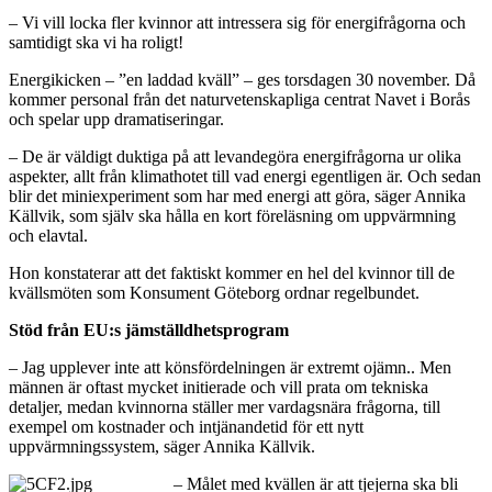
– Vi vill locka fler kvinnor att intressera sig för energifrågorna och
samtidigt ska vi ha roligt!
Energikicken – ”en laddad kväll” – ges torsdagen 30 november. Då
kommer personal från det naturvetenskapliga centrat Navet i Borås
och spelar upp dramatiseringar.
– De är väldigt duktiga på att levandegöra energifrågorna ur olika
aspekter, allt från klimathotet till vad energi egentligen är. Och sedan
blir det miniexperiment som har med energi att göra, säger Annika
Källvik, som själv ska hålla en kort föreläsning om uppvärmning
och elavtal.
Hon konstaterar att det faktiskt kommer en hel del kvinnor till de
kvällsmöten som Konsument Göteborg ordnar regelbundet.
Stöd från EU:s jämställdhetsprogram
– Jag upplever inte att könsfördelningen är extremt ojämn.. Men
männen är oftast mycket initierade och vill prata om tekniska
detaljer, medan kvinnorna ställer mer vardagsnära frågorna, till
exempel om kostnader och intjänandetid för ett nytt
uppvärmningssystem, säger Annika Källvik.
– Målet med kvällen är att tjejerna ska bli