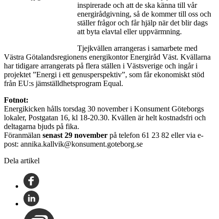
inspirerade och att de ska känna till vår
energirådgivning, så de kommer till oss och
ställer frågor och får hjälp när det blir dags
att byta elavtal eller uppvärmning.
Tjejkvällen arrangeras i samarbete med
Västra Götalandsregionens energikontor Energiråd Väst. Kvällarna
har tidigare arrangerats på flera ställen i Västsverige och ingår i
projektet ”Energi i ett genusperspektiv”, som får ekonomiskt stöd
från EU:s jämställdhetsprogram Equal.
Fotnot:
Energikicken hålls torsdag 30 november i Konsument Göteborgs
lokaler, Postgatan 16, kl 18-20.30. Kvällen är helt kostnadsfri och
deltagarna bjuds på fika.
Föranmälan
senast 29 november
på telefon 61 23 82 eller via e-
post: annika.kallvik@konsument.goteborg.se
Dela artikel