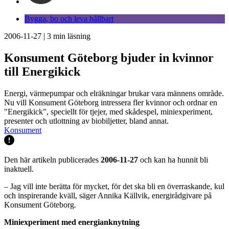
Bygga, bo och leva hållbart
2006-11-27
|
3
min läsning
Konsument Göteborg bjuder in kvinnor
till Energikick
Energi, värmepumpar och elräkningar brukar vara männens område.
Nu vill Konsument Göteborg intressera fler kvinnor och ordnar en
"Energikick", speciellt för tjejer, med skådespel, miniexperiment,
presenter och utlottning av biobiljetter, bland annat.
Konsument
Den här artikeln publicerades
2006-11-27
och kan ha hunnit bli
inaktuell.
– Jag vill inte berätta för mycket, för det ska bli en överraskande, kul
och inspirerande kväll, säger Annika Källvik, energirådgivare på
Konsument Göteborg.
Miniexperiment med energianknytning