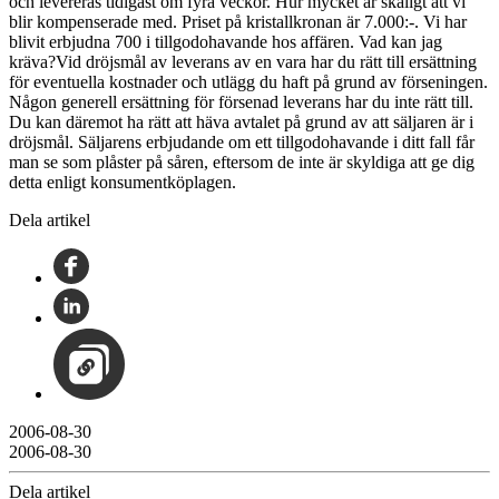
och levereras tidigast om fyra veckor. Hur mycket är skäligt att vi
blir kompenserade med. Priset på kristallkronan är 7.000:-. Vi har
blivit erbjudna 700 i tillgodohavande hos affären. Vad kan jag
kräva?Vid dröjsmål av leverans av en vara har du rätt till ersättning
för eventuella kostnader och utlägg du haft på grund av förseningen.
Någon generell ersättning för försenad leverans har du inte rätt till.
Du kan däremot ha rätt att häva avtalet på grund av att säljaren är i
dröjsmål. Säljarens erbjudande om ett tillgodohavande i ditt fall får
man se som plåster på såren, eftersom de inte är skyldiga att ge dig
detta enligt konsumentköplagen.
Dela artikel
2006-08-30
2006-08-30
Dela artikel