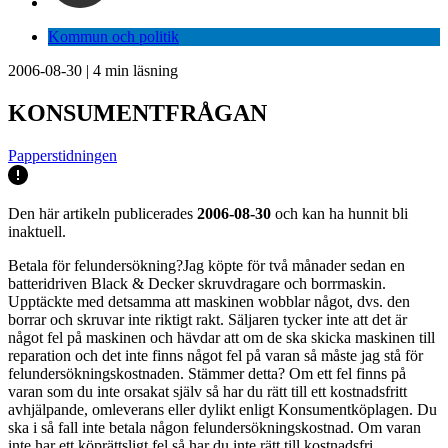
Kommun och politik
2006-08-30
|
4
min läsning
KONSUMENTFRÅGAN
Papperstidningen
Den här artikeln publicerades
2006-08-30
och kan ha hunnit bli
inaktuell.
Betala för felundersökning?Jag köpte för två månader sedan en
batteridriven Black & Decker skruvdragare och borrmaskin.
Upptäckte med detsamma att maskinen wobblar något, dvs. den
borrar och skruvar inte riktigt rakt. Säljaren tycker inte att det är
något fel på maskinen och hävdar att om de ska skicka maskinen till
reparation och det inte finns något fel på varan så måste jag stå för
felundersökningskostnaden. Stämmer detta? Om ett fel finns på
varan som du inte orsakat själv så har du rätt till ett kostnadsfritt
avhjälpande, omleverans eller dylikt enligt Konsumentköplagen. Du
ska i så fall inte betala någon felundersökningskostnad. Om varan
inte har ett köprättsligt fel så har du inte rätt till kostnadsfri