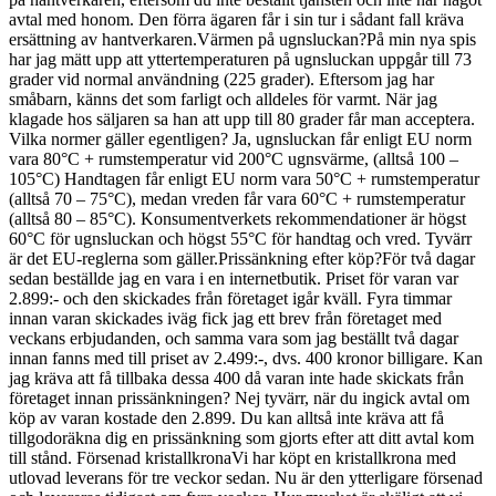
avtal med honom. Den förra ägaren får i sin tur i sådant fall kräva
ersättning av hantverkaren.Värmen på ugnsluckan?På min nya spis
har jag mätt upp att yttertemperaturen på ugnsluckan uppgår till 73
grader vid normal användning (225 grader). Eftersom jag har
småbarn, känns det som farligt och alldeles för varmt. När jag
klagade hos säljaren sa han att upp till 80 grader får man acceptera.
Vilka normer gäller egentligen? Ja, ugnsluckan får enligt EU norm
vara 80°C + rumstemperatur vid 200°C ugnsvärme, (alltså 100 –
105°C) Handtagen får enligt EU norm vara 50°C + rumstemperatur
(alltså 70 – 75°C), medan vreden får vara 60°C + rumstemperatur
(alltså 80 – 85°C). Konsumentverkets rekommendationer är högst
60°C för ugnsluckan och högst 55°C för handtag och vred. Tyvärr
är det EU-reglerna som gäller.Prissänkning efter köp?För två dagar
sedan beställde jag en vara i en internetbutik. Priset för varan var
2.899:- och den skickades från företaget igår kväll. Fyra timmar
innan varan skickades iväg fick jag ett brev från företaget med
veckans erbjudanden, och samma vara som jag beställt två dagar
innan fanns med till priset av 2.499:-, dvs. 400 kronor billigare. Kan
jag kräva att få tillbaka dessa 400 då varan inte hade skickats från
företaget innan prissänkningen? Nej tyvärr, när du ingick avtal om
köp av varan kostade den 2.899. Du kan alltså inte kräva att få
tillgodoräkna dig en prissänkning som gjorts efter att ditt avtal kom
till stånd. Försenad kristallkronaVi har köpt en kristallkrona med
utlovad leverans för tre veckor sedan. Nu är den ytterligare försenad