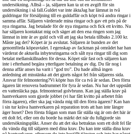
undersökning. Alltså – ja, säljaren kan ta ut en avgift för sin
undersökning i så fall.Guldet var inte äktaJag har lämnat in två
guldringar för försäljning till en guldaffär och köpt två andra ringar i
samma affär. Säljaren värderade mina ringar och gav ett pris på de
nya ringarna. Jag betalade för de nya ringarna och fick ett kvitto. Nu
har säljaren kontaktat mig och säger att den ena ringen som jag
lämnat in inte är av guld och vill att jag ska betala tillbaks 2.100 kr.
Måste jag det? Köpet är ju avslutat. Säljaren är bunden av det
genomförda köpeavtalet. I egenskap av fackman på området har han
värderat de aktuella inbytesringarna och sålt nya ringar till dig som
betalat mellanskillnaden för dessa. Köpet står fast och säljaren kan
inte i efterhand begära ytterligare betalning av dig. Du får nog i
denna affär anses ha varit i ”god tro”. Du hade alltså ingen
anledning att misstänka att det gjorts något fel från säljarens sida.
Ansvar för felmontering?Vi köpte hus för ca två år sedan. Den förra
ägaren lät renovera badrummet för fyra år sedan. Nu har det uppstått
en vattenläcka pga. felmonterad golvbrunn. Kan jag ställa krav på
hantverkaren som gjorde jobbet (vi har fått kvitto på arbetet från
förra ägaren), eller ska jag vända mig till den förra ägaren? Kan han
i sin tur kräva hantverkaren på reparation trots att han inte längre
äger huset? Den första frågan som man får ställa sig är om det här är
ett dolt fel, eller om du borde ha märkt det när du fullgjorde sin
undersökningsplikt. Anser du att det ska betraktas som ett dolt fel får
du vända dig till säljaren med dina krav. Du kan inte ställa dina krav
på hantverkaren, eftersom du inte beställt tjänsten och inte har något