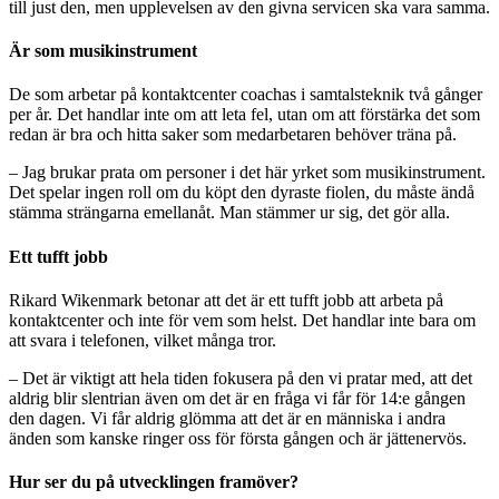
till just den, men upplevelsen av den givna servicen ska vara samma.
Är som musikinstrument
De som arbetar på kontaktcenter coachas i samtalsteknik två gånger
per år. Det handlar inte om att leta fel, utan om att förstärka det som
redan är bra och hitta saker som medarbetaren behöver träna på.
– Jag brukar prata om personer i det här yrket som musikinstrument.
Det spelar ingen roll om du köpt den dyraste fiolen, du måste ändå
stämma strängarna emellanåt. Man stämmer ur sig, det gör alla.
Ett tufft jobb
Rikard Wikenmark betonar att det är ett tufft jobb att arbeta på
kontaktcenter och inte för vem som helst. Det handlar inte bara om
att svara i telefonen, vilket många tror.
– Det är viktigt att hela tiden fokusera på den vi pratar med, att det
aldrig blir slentrian även om det är en fråga vi får för 14:e gången
den dagen. Vi får aldrig glömma att det är en människa i andra
änden som kanske ringer oss för första gången och är jättenervös.
Hur ser du på utvecklingen framöver?