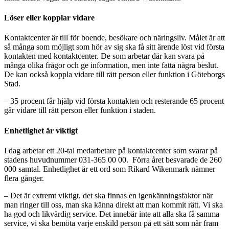
Löser eller kopplar vidare
Kontaktcenter är till för boende, besökare och näringsliv. Målet är att
så många som möjligt som hör av sig ska få sitt ärende löst vid första
kontakten med kontaktcenter. De som arbetar där kan svara på
många olika frågor och ge information, men inte fatta några beslut.
De kan också koppla vidare till rätt person eller funktion i Göteborgs
Stad.
– 35 procent får hjälp vid första kontakten och resterande 65 procent
går vidare till rätt person eller funktion i staden.
Enhetlighet är viktigt
I dag arbetar ett 20-tal medarbetare på kontaktcenter som svarar på
stadens huvudnummer 031-365 00 00. Förra året besvarade de 260
000 samtal. Enhetlighet är ett ord som Rikard Wikenmark nämner
flera gånger.
– Det är extremt viktigt, det ska finnas en igenkänningsfaktor när
man ringer till oss, man ska känna direkt att man kommit rätt. Vi ska
ha god och likvärdig service. Det innebär inte att alla ska få samma
service, vi ska bemöta varje enskild person på ett sätt som når fram