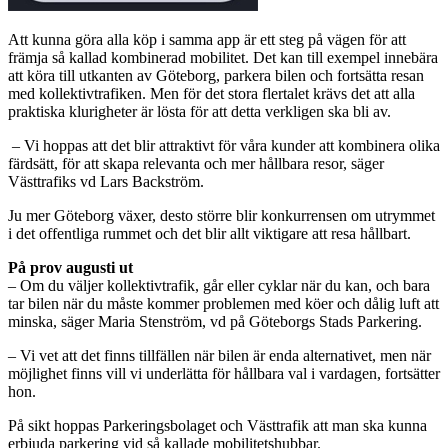
Att kunna göra alla köp i samma app är ett steg på vägen för att
främja så kallad kombinerad mobilitet. Det kan till exempel innebära
att köra till utkanten av Göteborg, parkera bilen och fortsätta resan
med kollektivtrafiken. Men för det stora flertalet krävs det att alla
praktiska klurigheter är lösta för att detta verkligen ska bli av.
– Vi hoppas att det blir attraktivt för våra kunder att kombinera olika
färdsätt, för att skapa relevanta och mer hållbara resor, säger
Västtrafiks vd Lars Backström.
Ju mer Göteborg växer, desto större blir konkurrensen om utrymmet
i det offentliga rummet och det blir allt viktigare att resa hållbart.
På prov augusti ut
– Om du väljer kollektivtrafik, går eller cyklar när du kan, och bara
tar bilen när du måste kommer problemen med köer och dålig luft att
minska, säger Maria Stenström, vd på Göteborgs Stads Parkering.
– Vi vet att det finns tillfällen när bilen är enda alternativet, men när
möjlighet finns vill vi underlätta för hållbara val i vardagen, fortsätter
hon.
På sikt hoppas Parkeringsbolaget och Västtrafik att man ska kunna
erbjuda parkering vid så kallade mobilitetshubbar.