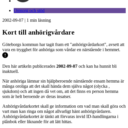
Omsorg och stöd
2002-09-07
|
1
min läsning
Kort till anhörigvårdare
Göteborgs kommun har tagit fram ett "anhörigvårdarkort", avsett att
vara en trygghet för anhöriga som vårdar en närstående i hemmet.
Den här artikeln publicerades
2002-09-07
och kan ha hunnit bli
inaktuell.
När anhöriga lämnar sin hjälpberoende närstående ensam hemma är
många oroliga att det skall hända dem själva något (olycka ,
sjukdom) och att ingen då vet om, att det finns en person hemma
som är helt beroende av deras insatser.
Anhörigvårdarkortet skall ge information om vad man skall göra och
vart man kan ringa om något allvarligt hänt anhörigvårdaren.
Anhörigvårdarkortet är tänkt att förvaras invid ID-handlingarna i
plånbok eller liknande för att lätt hittas.