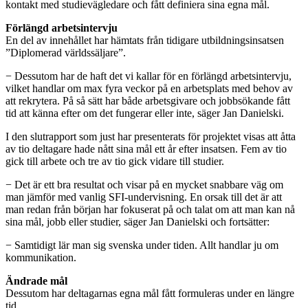
kontakt med studievägledare och fått definiera sina egna mål.
Förlängd arbetsintervju
En del av innehållet har hämtats från tidigare utbildningsinsatsen
”Diplomerad världssäljare”.
− Dessutom har de haft det vi kallar för en förlängd arbetsintervju,
vilket handlar om max fyra veckor på en arbetsplats med behov av
att rekrytera. På så sätt har både arbetsgivare och jobbsökande fått
tid att känna efter om det fungerar eller inte, säger Jan Danielski.
I den slutrapport som just har presenterats för projektet visas att åtta
av tio deltagare hade nått sina mål ett år efter insatsen. Fem av tio
gick till arbete och tre av tio gick vidare till studier.
− Det är ett bra resultat och visar på en mycket snabbare väg om
man jämför med vanlig SFI-undervisning. En orsak till det är att
man redan från början har fokuserat på och talat om att man kan nå
sina mål, jobb eller studier, säger Jan Danielski och fortsätter:
− Samtidigt lär man sig svenska under tiden. Allt handlar ju om
kommunikation.
Ändrade mål
Dessutom har deltagarnas egna mål fått formuleras under en längre
tid.