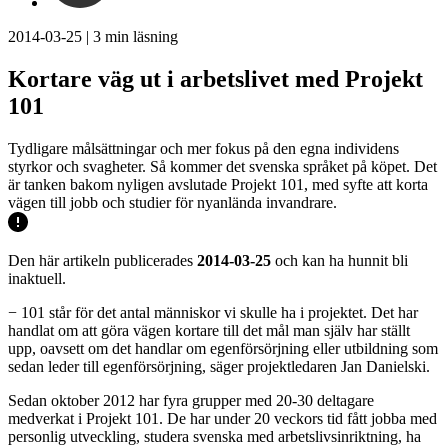
2014-03-25
|
3
min läsning
Kortare väg ut i arbetslivet med Projekt
101
Tydligare målsättningar och mer fokus på den egna individens
styrkor och svagheter. Så kommer det svenska språket på köpet. Det
är tanken bakom nyligen avslutade Projekt 101, med syfte att korta
vägen till jobb och studier för nyanlända invandrare.
Den här artikeln publicerades
2014-03-25
och kan ha hunnit bli
inaktuell.
− 101 står för det antal människor vi skulle ha i projektet. Det har
handlat om att göra vägen kortare till det mål man själv har ställt
upp, oavsett om det handlar om egenförsörjning eller utbildning som
sedan leder till egenförsörjning, säger projektledaren Jan Danielski.
Sedan oktober 2012 har fyra grupper med 20-30 deltagare
medverkat i Projekt 101. De har under 20 veckors tid fått jobba med
personlig utveckling, studera svenska med arbetslivsinriktning, ha