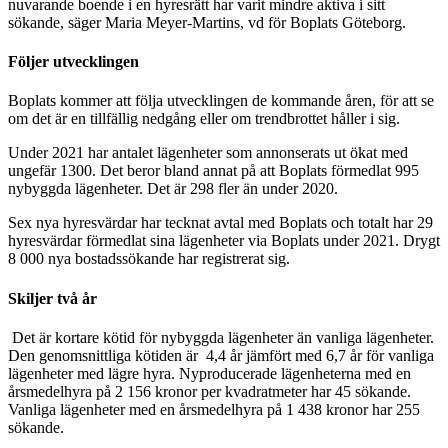
nuvarande boende i en hyresrätt har varit mindre aktiva i sitt
sökande, säger Maria Meyer-Martins, vd för Boplats Göteborg.
Följer utvecklingen
Boplats kommer att följa utvecklingen de kommande åren, för att se
om det är en tillfällig nedgång eller om trendbrottet håller i sig.
Under 2021 har antalet lägenheter som annonserats ut ökat med
ungefär 1300. Det beror bland annat på att Boplats förmedlat 995
nybyggda lägenheter. Det är 298 fler än under 2020.
Sex nya hyresvärdar har tecknat avtal med Boplats och totalt har 29
hyresvärdar förmedlat sina lägenheter via Boplats under 2021. Drygt
8 000 nya bostadssökande har registrerat sig.
Skiljer två år
Det är kortare kötid för nybyggda lägenheter än vanliga lägenheter.
Den genomsnittliga kötiden är 4,4 år jämfört med 6,7 år för vanliga
lägenheter med lägre hyra. Nyproducerade lägenheterna med en
årsmedelhyra på 2 156 kronor per kvadratmeter har 45 sökande.
Vanliga lägenheter med en årsmedelhyra på 1 438 kronor har 255
sökande.