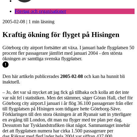
Företag och organisationer
2005-02-08
|
1
min läsning
Kraftig ökning för flyget på Hisingen
Göteborg city airport fortsätter att växa. I januari hade flygplatsen 50
procent fler passagerare jämfört med januari 2004 - den största
ökningen av samtliga svenska flygplatser.
Den här artikeln publicerades
2005-02-08
och kan ha hunnit bli
inaktuell.
– Jo, det var så mycket att jag fick gå tillbaka och kolla att det inte
var nåt fel i statistiken. Men det stämmer, säger Göran Hall, chef för
Göteborg city airport.I januari i år flög 36.100 passagerare från eller
till flygplatsen på Hisingen som tidigare hette Göteborg-Säve.
Förklaringen till den stora ökningen är att Ryanair satt in ytterligare
en avgång till London, dit man nu flyger med tre plan per dag.
Dessutom har Tysklandstrafiken ökat något. Sammantaget innebär
det att flygplatsen numera har cirka 1.500 passagerare per
dag.Räknar med flerUnder hela 2004 var siffran 437.000