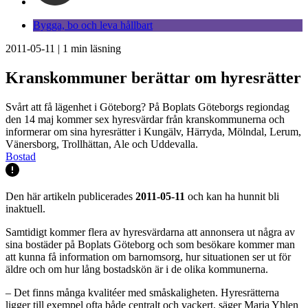
Bygga, bo och leva hållbart
2011-05-11
|
1
min läsning
Kranskommuner berättar om hyresrätter
Svårt att få lägenhet i Göteborg? På Boplats Göteborgs regiondag
den 14 maj kommer sex hyresvärdar från kranskommunerna och
informerar om sina hyresrätter i Kungälv, Härryda, Mölndal, Lerum,
Vänersborg, Trollhättan, Ale och Uddevalla.
Bostad
Den här artikeln publicerades
2011-05-11
och kan ha hunnit bli
inaktuell.
Samtidigt kommer flera av hyresvärdarna att annonsera ut några av
sina bostäder på Boplats Göteborg och som besökare kommer man
att kunna få information om barnomsorg, hur situationen ser ut för
äldre och om hur lång bostadskön är i de olika kommunerna.
– Det finns många kvalitéer med småskaligheten. Hyresrätterna
ligger till exempel ofta både centralt och vackert, säger Maria Yhlen