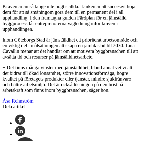
Kraven är än så länge inte högt ställda. Tanken är att succesivt höja
dem för att så småningom göra dem till en permanent del i all
upphandling. I den framtagna guiden Färdplan för en jämställd
byggprocess får entreprenörerna vägledning inför kraven i
upphandlingen.
Inom Göteborgs Stad är jämställdhet ett prioriterat arbetsområde och
en viktig del i målsättningen att skapa en jämlik stad till 2030. Lina
Cavallin menar att det handlar om att motivera byggbranschen till att
avsätta tid och resurser på jämställdhetsarbete.
− Det finns många vinster med jämställdhet, bland annat vet vi att
det bidrar till ökad lönsamhet, större innovationsförmåga, högre
kvalitet på företagets produkter eller tjänster, mindre sjukfrånvaro
och bättre arbetsmiljö. Det är också lösningen på den brist på
arbetskraft som finns inom byggbranschen, säger hon.
Åsa Rehnström
Dela artikel