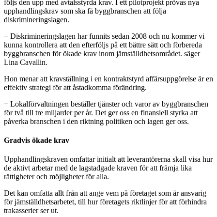
följs den upp med avtalsstyrda krav. I ett pilotprojekt prövas nya
upphandlingskrav som ska få byggbranschen att följa
diskrimineringslagen.
− Diskrimineringslagen har funnits sedan 2008 och nu kommer vi
kunna kontrollera att den efterföljs på ett bättre sätt och förbereda
byggbranschen för ökade krav inom jämställdhetsområdet. säger
Lina Cavallin.
Hon menar att kravställning i en kontraktstyrd affärsuppgörelse är en
effektiv strategi för att åstadkomma förändring.
− Lokalförvaltningen beställer tjänster och varor av byggbranschen
för två till tre miljarder per år. Det ger oss en finansiell styrka att
påverka branschen i den riktning politiken och lagen ger oss.
Gradvis ökade krav
Upphandlingskraven omfattar initialt att leverantörerna skall visa hur
de aktivt arbetar med de lagstadgade kraven för att främja lika
rättigheter och möjligheter för alla.
Det kan omfatta allt från att ange vem på företaget som är ansvarig
för jämställdhetsarbetet, till hur företagets riktlinjer för att förhindra
trakasserier ser ut.