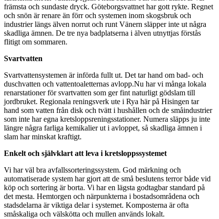
främsta och sundaste dryck. Göteborgsvattnet har gott rykte. Regnet
och snön är renare än förr och systemen inom skogsbruk och
industrier längs älven norrut och runt Vänern släpper inte ut några
skadliga ämnen. De tre nya badplatserna i älven utnyttjas förstås
flitigt om sommaren.
Svartvatten
Svartvattensystemen är införda fullt ut. Det tar hand om bad- och
duschvatten och vattentoaletternas avlopp.Nu har vi många lokala
renarstationer för svartvatten som ger fint naturligt gödslam till
jordbruket. Regionala reningsverk ute i Rya här på Hisingen tar
hand som vatten från disk och tvätt i hushållen och de småindustrier
som inte har egna kretsloppsreningsstationer. Numera släpps ju inte
längre några farliga kemikalier ut i avloppet, så skadliga ämnen i
slam har minskat kraftigt.
Enkelt och självklart att leva i kretsloppssystemet
Vi har väl bra avfallssorteringssystem. God märkning och
automatiserade system har gjort att de små beslutens terror både vid
köp och sortering är borta. Vi har en lägsta godtagbar standard på
det mesta. Hemtorgen och närpunkterna i bostadsområdena och
stadsdelarna är viktiga delar i systemet. Komposterna är ofta
småskaliga och välskötta och mullen används lokalt.