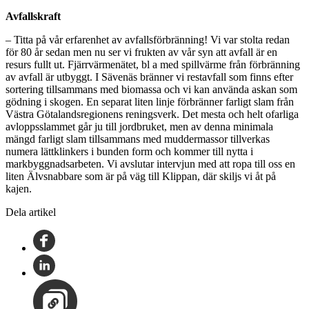
Avfallskraft
– Titta på vår erfarenhet av avfallsförbränning! Vi var stolta redan
för 80 år sedan men nu ser vi frukten av vår syn att avfall är en
resurs fullt ut. Fjärrvärmenätet, bl a med spillvärme från förbränning
av avfall är utbyggt. I Sävenäs bränner vi restavfall som finns efter
sortering tillsammans med biomassa och vi kan använda askan som
gödning i skogen. En separat liten linje förbränner farligt slam från
Västra Götalandsregionens reningsverk. Det mesta och helt ofarliga
avloppsslammet går ju till jordbruket, men av denna minimala
mängd farligt slam tillsammans med muddermassor tillverkas
numera lättklinkers i bunden form och kommer till nytta i
markbyggnadsarbeten. Vi avslutar intervjun med att ropa till oss en
liten Älvsnabbare som är på väg till Klippan, där skiljs vi åt på
kajen.
Dela artikel