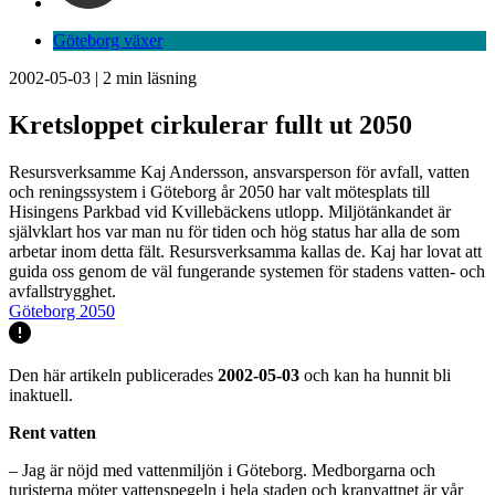
Göteborg växer
2002-05-03
|
2
min läsning
Kretsloppet cirkulerar fullt ut 2050
Resursverksamme Kaj Andersson, ansvarsperson för avfall, vatten
och reningssystem i Göteborg år 2050 har valt mötesplats till
Hisingens Parkbad vid Kvillebäckens utlopp. Miljötänkandet är
självklart hos var man nu för tiden och hög status har alla de som
arbetar inom detta fält. Resursverksamma kallas de. Kaj har lovat att
guida oss genom de väl fungerande systemen för stadens vatten- och
avfallstrygghet.
Göteborg 2050
Den här artikeln publicerades
2002-05-03
och kan ha hunnit bli
inaktuell.
Rent vatten
– Jag är nöjd med vattenmiljön i Göteborg. Medborgarna och
turisterna möter vattenspegeln i hela staden och kranvattnet är vår