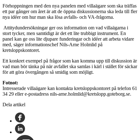
Förhoppningen med den nya panelen med villaägare som ska träffas
ett par gånger om året är att de öppna diskussionerna ska leda till fler
nya idéer om hur man ska lösa avfalls- och VA-frågorna.
­ Attitydundersökningar ger oss information om vad villaägarna i
stort tycker, men samtidigt är det ett lite trubbigt instrument. En
panel kan ge oss lite djupare funderingar och idéer att arbeta vidare
med, säger informationschef Nils-Arne Holmlid på
kretsloppskontoret.
Ett konkret exempel på frågor som kan komma upp till diskussion är
vad man bör tänka på när avfallet ska samlas i kärl i stället för säckar
för att göra övergången så smidig som möjligt.
Fotnot:
Intresserade villaägare kan kontakta kretsloppskontoret på telefon 61
34 29 eller e-postadress nils-arne.holmlid@kretslopp.goteborg.se.
Dela artikel