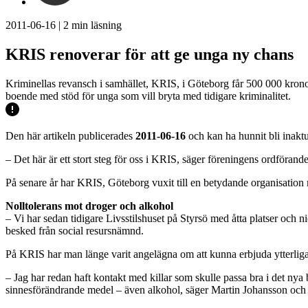
2011-06-16
|
2
min läsning
KRIS renoverar för att ge unga ny chans
Kriminellas revansch i samhället, KRIS, i Göteborg får 500 000 kronor
boende med stöd för unga som vill bryta med tidigare kriminalitet.
Den här artikeln publicerades
2011-06-16
och kan ha hunnit bli inaktu
– Det här är ett stort steg för oss i KRIS, säger föreningens ordföran
På senare år har KRIS, Göteborg vuxit till en betydande organisation m
Nolltolerans mot droger och alkohol
– Vi har sedan tidigare Livsstilshuset på Styrsö med åtta platser och 
besked från social resursnämnd.
På KRIS har man länge varit angelägna om att kunna erbjuda ytterligar
– Jag har redan haft kontakt med killar som skulle passa bra i det nya
sinnesförändrande medel – även alkohol, säger Martin Johansson och f