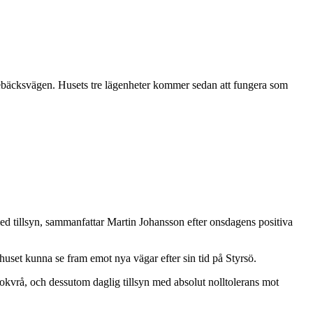
skebäcksvägen. Husets tre lägenheter kommer sedan att fungera som
 med tillsyn, sammanfattar Martin Johansson efter onsdagens positiva
uset kunna se fram emot nya vägar efter sin tid på Styrsö.
kokvrå, och dessutom daglig tillsyn med absolut nolltolerans mot