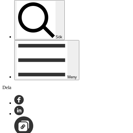
Sök
Meny
Dela