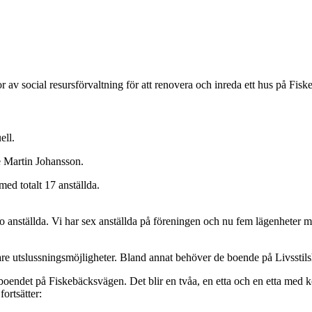
 av social resursförvaltning för att renovera och inreda ett hus på Fi
ell.
de Martin Johansson.
ed totalt 17 anställda.
nio anställda. Vi har sex anställda på föreningen och nu fem lägenheter
e utslussningsmöjligheter. Bland annat behöver de boende på Livsstilsh
 boendet på Fiskebäcksvägen. Det blir en tvåa, en etta och en etta med 
ortsätter: