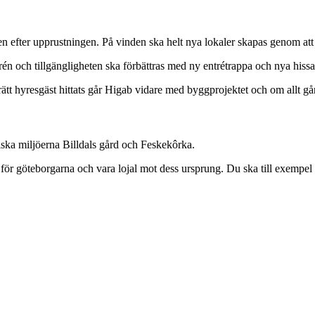
ven efter upprustningen. På vinden ska helt nya lokaler skapas genom att
én och tillgängligheten ska förbättras med ny entrétrappa och nya hissa
rätt hyresgäst hittats går Higab vidare med byggprojektet och om allt gå
iska miljöerna Billdals gård och Feskekôrka.
r göteborgarna och vara lojal mot dess ursprung. Du ska till exempel k