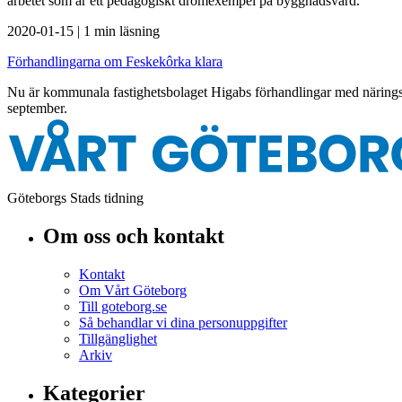
arbetet som är ett pedagogiskt drömexempel på byggnadsvård.
2020-01-15
|
1 min läsning
Förhandlingarna om Feskekôrka klara
Nu är kommunala fastighetsbolaget Higabs förhandlingar med näringsid
september.
Göteborgs Stads tidning
Om oss och kontakt
Kontakt
Om Vårt Göteborg
Till goteborg.se
Så behandlar vi dina personuppgifter
Tillgänglighet
Arkiv
Kategorier