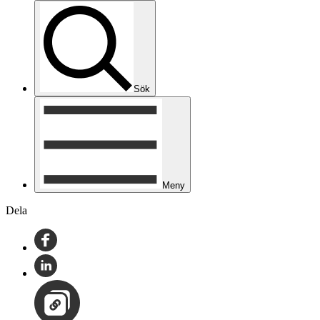
Sök
Meny
Dela