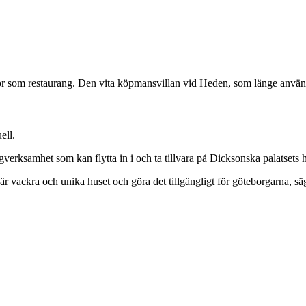
or som restaurang. Den vita köpmansvillan vid Heden, som länge använts 
ell.
verksamhet som kan flytta in i och ta tillvara på Dicksonska palatsets h
är vackra och unika huset och göra det tillgängligt för göteborgarna, s