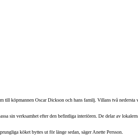
till köpmannen Oscar Dickson och hans familj. Villans två nedersta vån
npassa sin verksamhet efter den befintliga interiören. De delar av loka
prungliga köket byttes ut för länge sedan, säger Anette Persson.