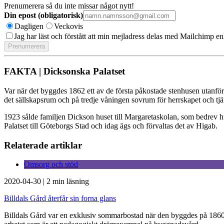
Prenumerera så du inte missar något nytt!
Din epost (obligatorisk)
Dagligen
Veckovis
Jag har läst och förstått att min mejladress delas med Mailchimp en
FAKTA | Dicksonska Palatset
Var när det byggdes 1862 ett av de första påkostade stenhusen utanfö
det sällskapsrum och på tredje våningen sovrum för herrskapet och tjä
1923 sålde familjen Dickson huset till Margaretaskolan, som bedrev hu
Palatset till Göteborgs Stad och idag ägs och förvaltas det av Higab.
Relaterade artiklar
Omsorg och stöd
2020-04-30
|
2 min läsning
Billdals Gård återfår sin forna glans
Billdals Gård var en exklusiv sommarbostad när den byggdes på 1860−ta