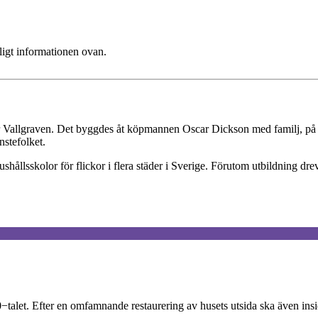
ligt informationen ovan.
r Vallgraven. Det byggdes åt köpmannen Oscar Dickson med familj, på s
nstefolket.
shållsskolor för flickor i flera städer i Sverige. Förutom utbildning d
let. Efter en omfamnande restaurering av husets utsida ska även insidan