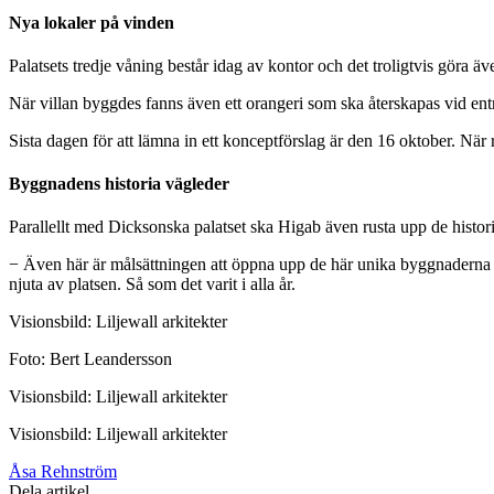
Nya lokaler på vinden
Palatsets tredje våning består idag av kontor och det troligtvis göra ä
När villan byggdes fanns även ett orangeri som ska återskapas vid entr
Sista dagen för att lämna in ett konceptförslag är den 16 oktober. När 
Byggnadens historia vägleder
Parallellt med Dicksonska palatset ska Higab även rusta upp de histor
− Även här är målsättningen att öppna upp de här unika byggnaderna fö
njuta av platsen. Så som det varit i alla år.
Visionsbild: Liljewall arkitekter
Foto: Bert Leandersson
Visionsbild: Liljewall arkitekter
Visionsbild: Liljewall arkitekter
Åsa Rehnström
Dela artikel