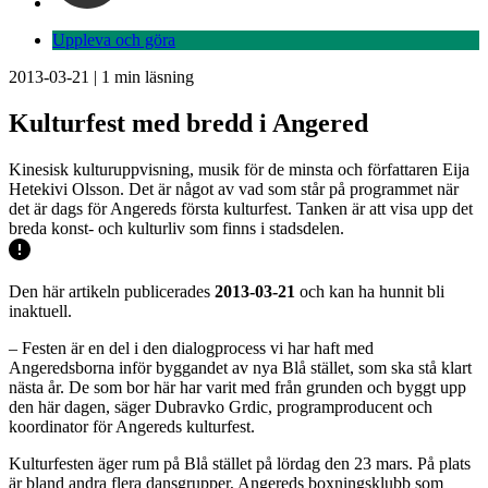
Uppleva och göra
2013-03-21
|
1
min läsning
Kulturfest med bredd i Angered
Kinesisk kulturuppvisning, musik för de minsta och författaren Eija
Hetekivi Olsson. Det är något av vad som står på programmet när
det är dags för Angereds första kulturfest. Tanken är att visa upp det
breda konst- och kulturliv som finns i stadsdelen.
Den här artikeln publicerades
2013-03-21
och kan ha hunnit bli
inaktuell.
– Festen är en del i den dialogprocess vi har haft med
Angeredsborna inför byggandet av nya Blå stället, som ska stå klart
nästa år. De som bor här har varit med från grunden och byggt upp
den här dagen, säger Dubravko Grdic, programproducent och
koordinator för Angereds kulturfest.
Kulturfesten äger rum på Blå stället på lördag den 23 mars. På plats
är bland andra flera dansgrupper, Angereds boxningsklubb som