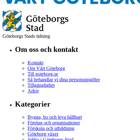
Göteborgs Stads tidning
Om oss och kontakt
Kontakt
Om Vårt Göteborg
Till goteborg.se
Så behandlar vi dina personuppgifter
Tillgänglighet
Arkiv
Kategorier
Bygga, bo och leva hållbart
Företag och organisationer
Förskola och utbildning
Göteborg växer
Jobba i Göteborgs Stad