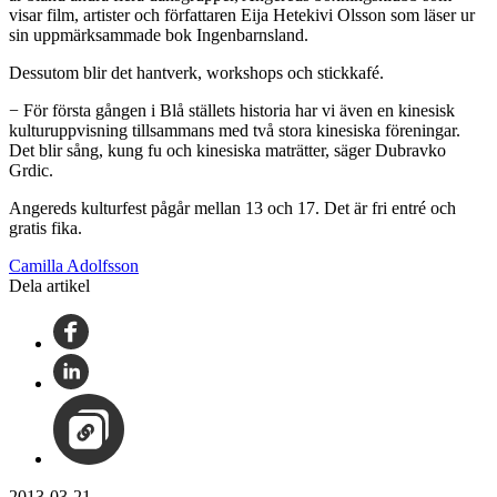
visar film, artister och författaren Eija Hetekivi Olsson som läser ur
sin uppmärksammade bok Ingenbarnsland.
Dessutom blir det hantverk, workshops och stickkafé.
− För första gången i Blå ställets historia har vi även en kinesisk
kulturuppvisning tillsammans med två stora kinesiska föreningar.
Det blir sång, kung fu och kinesiska maträtter, säger Dubravko
Grdic.
Angereds kulturfest pågår mellan 13 och 17. Det är fri entré och
gratis fika.
Camilla Adolfsson
Dela artikel
2013-03-21