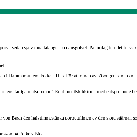
öva sedan själv dina talanger på dansgolvet. På lördag blir det finsk 
ell.
 och i Hammarkullens Folkets Hus. För att runda av säsongen samlas nu
llens farliga midsommar”. En dramatisk historia med eldsprutande be
r von Bagh den halvtimmeslånga porträttfilmen av den stora stjärnan 
arlsson på Folkets Bio.