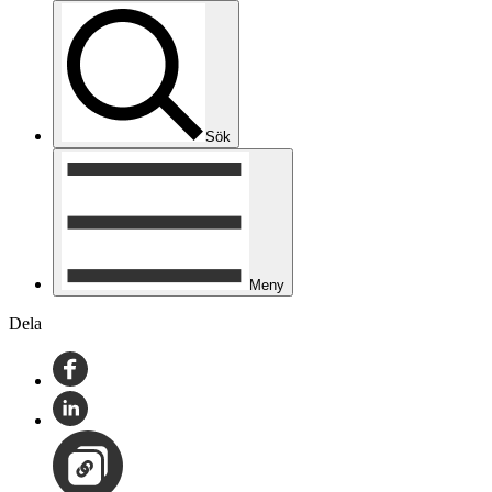
Sök
Meny
Dela