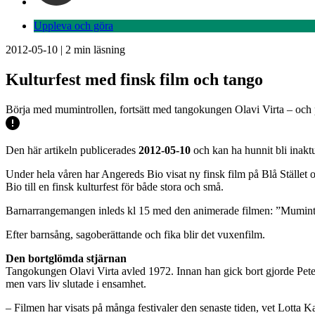
Uppleva och göra
2012-05-10
|
2
min läsning
Kulturfest med finsk film och tango
Börja med mumintrollen, fortsätt med tangokungen Olavi Virta – och pr
Den här artikeln publicerades
2012-05-10
och kan ha hunnit bli inaktu
Under hela våren har Angereds Bio visat ny finsk film på Blå Stället
Bio till en finsk kulturfest för både stora och små.
Barnarrangemangen inleds kl 15 med den animerade filmen: ”Mumintro
Efter barnsång, sagoberättande och fika blir det vuxenfilm.
Den bortglömda stjärnan
Tangokungen Olavi Virta avled 1972. Innan han gick bort gjorde Pete
men vars liv slutade i ensamhet.
– Filmen har visats på många festivaler den senaste tiden, vet Lotta K