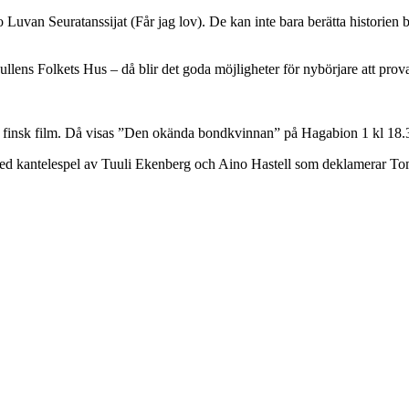
Luvan Seuratanssijat (Får jag lov). De kan inte bara berätta historien
ens Folkets Hus – då blir det goda möjligheter för nybörjare att prov
 finsk film. Då visas ”Den okända bondkvinnan” på Hagabion 1 kl 18.30.
 av med kantelespel av Tuuli Ekenberg och Aino Hastell som deklamerar 