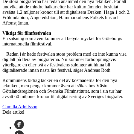
De stora biograferna har redan anammat den nya tekniken. För att
undvika att de mindre halkar efter har kulturnämnden beslutat
avsätta 1,2 miljoner kronor till att digitalisera Draken, Haga 1 och 2,
Frölundabion, Angeredsbion, Hammarkullens Folkets hus och
Aftonstjärnan.
Viktigt för filmfestivalen
En satsning som även kommer att betyda mycket för Göteborgs
internationella filmfestival.
− Redan i år hade festivalen stora problem med att inte kunna visa
digitalt på flera av biograferna. Nu kommer förhoppningsvis
ytterligare en eller två av festivalens salonger att hinna bli
digitaliserade innan nästa års festival, säger Andreas Roth.
Kommunens bidrag täcker en del av kostnaderna för den nya
tekniken, men pengar kommer även att sökas hos Västra
Götalandsregionen och Svenska Filminstitutet, som i sin tur har
avsatt 60 miljoner kronor till digitalisering av Sveriges biografer.
Camilla Adolfsson
Dela artikel