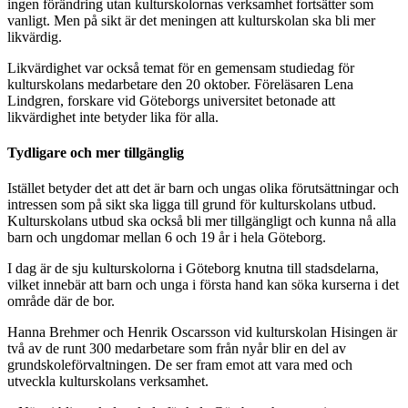
ingen förändring utan kulturskolornas verksamhet fortsätter som
vanligt. Men på sikt är det meningen att kulturskolan ska bli mer
likvärdig.
Likvärdighet var också temat för en gemensam studiedag för
kulturskolans medarbetare den 20 oktober. Föreläsaren Lena
Lindgren, forskare vid Göteborgs universitet betonade att
likvärdighet inte betyder lika för alla.
Tydligare och mer tillgänglig
Istället betyder det att det är barn och ungas olika förutsättningar och
intressen som på sikt ska ligga till grund för kulturskolans utbud.
Kulturskolans utbud ska också bli mer tillgängligt och kunna nå alla
barn och ungdomar mellan 6 och 19 år i hela Göteborg.
I dag är de sju kulturskolorna i Göteborg knutna till stadsdelarna,
vilket innebär att barn och unga i första hand kan söka kurserna i det
område där de bor.
Hanna Brehmer och Henrik Oscarsson vid kulturskolan Hisingen är
två av de runt 300 medarbetare som från nyår blir en del av
grundskoleförvaltningen. De ser fram emot att vara med och
utveckla kulturskolans verksamhet.